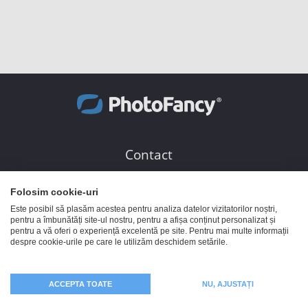
Contact
PhotoFancy GmbH
Folosim cookie-uri
Baumarktstraße 10
Este posibil să plasăm acestea pentru analiza datelor vizitatorilor noștri,
pentru a îmbunătăți site-ul nostru, pentru a afișa conținut personalizat și
30823 Garbsen
pentru a vă oferi o experiență excelentă pe site. Pentru mai multe informații
despre cookie-urile pe care le utilizăm deschidem setările.
Germania
Serviciul clienți
ACCEPTA TOATE
NU, AJUSTAȚI
0800 672020