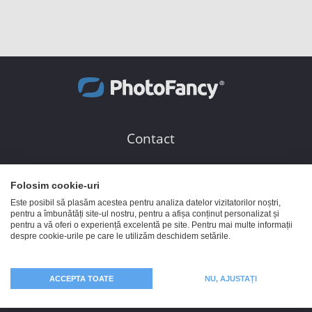
Contact
PhotoFancy GmbH
Folosim cookie-uri
Baumarktstraße 10
Este posibil să plasăm acestea pentru analiza datelor vizitatorilor noștri,
30823 Garbsen
pentru a îmbunătăți site-ul nostru, pentru a afișa conținut personalizat și
pentru a vă oferi o experiență excelentă pe site. Pentru mai multe informații
Germania
despre cookie-urile pe care le utilizăm deschidem setările.
Serviciul clienți
0800 672020
ACCEPTA TOATE
NU, AJUSTAȚI
031 6303560