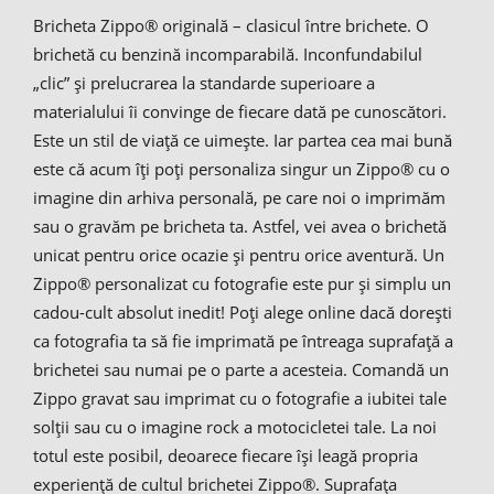
Bricheta Zippo® originală – clasicul între brichete. O
brichetă cu benzină incomparabilă. Inconfundabilul
„clic” și prelucrarea la standarde superioare a
materialului îi convinge de fiecare dată pe cunoscători.
Este un stil de viață ce uimește. Iar partea cea mai bună
este că acum îți poți personaliza singur un Zippo® cu o
imagine din arhiva personală, pe care noi o imprimăm
sau o gravăm pe bricheta ta. Astfel, vei avea o brichetă
unicat pentru orice ocazie și pentru orice aventură. Un
Zippo® personalizat cu fotografie este pur și simplu un
cadou-cult absolut inedit! Poți alege online dacă dorești
ca fotografia ta să fie imprimată pe întreaga suprafață a
brichetei sau numai pe o parte a acesteia. Comandă un
Zippo gravat sau imprimat cu o fotografie a iubitei tale
solții sau cu o imagine rock a motocicletei tale. La noi
totul este posibil, deoarece fiecare își leagă propria
experiență de cultul brichetei Zippo®. Suprafața