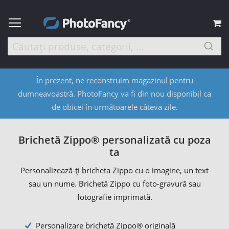
C
În prezent, ne reconstruim magazinul pentru
dumneavoastră. PhotoFancy va fi din nou disponibil ca
de obicei în următoarele câteva zile.
Brichetă Zippo® personalizată cu poza
ta
Personalizează-ți bricheta Zippo cu o imagine, un text
sau un nume. Brichetă Zippo cu foto-gravură sau
fotografie imprimată.
Personalizare brichetă Zippo® originală