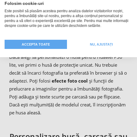
Folosim cookie-uri
Este posibil să plasăm acestea pentru analiza datelor vizitatorilor noștri,
Huse de protecție pentru
pentru a îmbunătăți site-ul nostru, pentru a afișa conținut personalizat și
pentru a vă oferi o experiență excelentă pe site. Pentru mai multe informații
Huawei P30 lite personalizate
despre cookie-urile pe care le utilizăm deschidem setările.
cu poza ta
ACCEPTA TOATE
NU, AJUSTAȚI
Dacă alegi să personalizezi o husă pentru Huawei P30
lite, vei primi o husă de protecție unicat. Nu trebuie
decât să încarci fotografia ta preferată în browser și să o
adaptezi. Poți folosi
efecte foto cool
și funcții de
prelucrare a imaginilor pentru a îmbunătăți fotografia.
Poți adăuga și texte scurte pe carcasă sau pe flipcase.
Dacă ești mulțumit(ă) de modelul creat, îl inscripționăm
pe husa aleasă.
Personalizare husă, carcasă sau