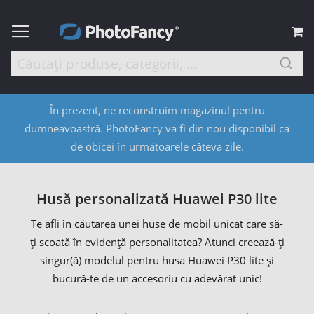
C
În prezent, ne reconstruim magazinul pentru
dumneavoastră. PhotoFancy va fi din nou disponibil ca
de obicei în următoarele câteva zile.
Husă personalizată Huawei P30 lite
Te afli în căutarea unei huse de mobil unicat care să-
ți scoată în evidență personalitatea? Atunci creează-ți
singur(ă) modelul pentru husa Huawei P30 lite și
bucură-te de un accesoriu cu adevărat unic!