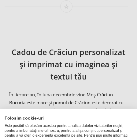
Cadou de Crăciun personalizat
și imprimat cu imaginea și
textul tău
În fiecare an, în luna decembrie vine Moș Crăciun.
Bucuria este mare și pomul de Crăciun este decorat cu
paiete aurii. Camera de zi va avea un aer familial, în care
vor domina mirosurile de biscuite și scorțișoară.
Folosim cookie-uri
Sărbătoarea nașterii Domnului bate deja la ușă. Cu puțin
Este posibil să plasăm acestea pentru analiza datelor vizitatorilor noștri,
pentru a îmbunătăți site-ul nostru, pentru a afișa conținut personalizat și
noroc vom avea și zăpadă! Și bineînțeles, cadouri pentru
pentru a vă oferi o experiență excelentă pe site. Pentru mai multe informații