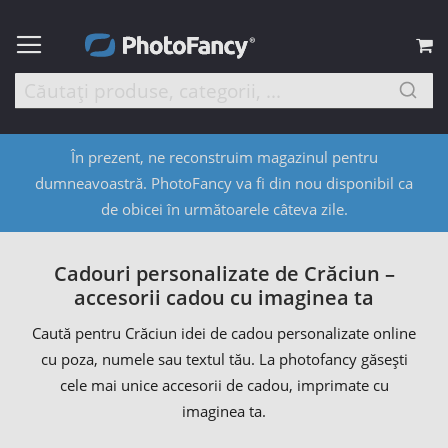
C
În prezent, ne reconstruim magazinul pentru
dumneavoastră. PhotoFancy va fi din nou disponibil ca
de obicei în următoarele câteva zile.
Cadouri personalizate de Crăciun –
accesorii cadou cu imaginea ta
Caută pentru Crăciun idei de cadou personalizate online
cu poza, numele sau textul tău. La photofancy găsești
cele mai unice accesorii de cadou, imprimate cu
imaginea ta.