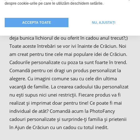
despre cookie-urile pe care le utilizăm deschidem setările.
întreaga familie. Totul ar decurge perfect dacă nu ar fi
stresul dinainte de Sărbătoare, cauzat de căutarea
cadourilor ideale. Cum îmi voi surprinde anul acesta
ACCEPTA TOATE
NU, AJUSTAȚI
mama? Pot dărui tatălui meu din nou șosete? A băut
deja bunica lichiorul de ou oferit în cadou anul trecut?;)
Toate aceste întrebări se vor ivi înainte de Crăciun. Noi
am creat pentru tine cele mai populare idei de Crăciun.
Cadourile personalizate cu poza ta sunt foarte în trend.
Comandă pentru cei dragi un produs personalizat la
alegere. Cu imagini comune sau cu cele din ultima
vacanță de familie. La crearea cadoului tău personalizat
nu ești supus nici unei restricții. Fiecare produs va fi
realizat și imprimat doar pentru tine! Ce poate fi mai
individual de atât? Comandă acum la PhotoFancy
cadouri personalizate și surprinde-ți familia și prietenii
în Ajun de Crăciun cu un cadou cu totul inedit.