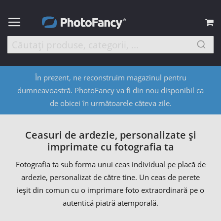
C
În prezent, ne reconstruim magazinul pentru
dumneavoastră. PhotoFancy va fi din nou disponibil ca
de obicei în următoarele câteva zile.
Ceasuri de ardezie, personalizate și
imprimate cu fotografia ta
Fotografia ta sub forma unui ceas individual pe placă de
ardezie, personalizat de către tine. Un ceas de perete
ieșit din comun cu o imprimare foto extraordinară pe o
autentică piatră atemporală.