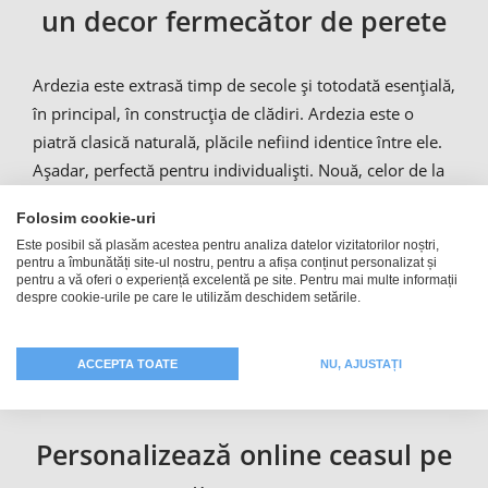
un decor fermecător de perete
Ardezia este extrasă timp de secole și totodată esențială,
în principal, în construcția de clădiri. Ardezia este o
piatră clasică naturală, plăcile nefiind identice între ele.
Așadar, perfectă pentru individualiști. Nouă, celor de la
PfotoFancy, ne-a venit ideea de a utiliza acest material
Folosim cookie-uri
de piatră exclusiv pentru personalizarea unui
Este posibil să plasăm acestea pentru analiza datelor vizitatorilor noștri,
produs.Gândit și făcut! Acest ceas de perete este realizat
pentru a îmbunătăți site-ul nostru, pentru a afișa conținut personalizat și
pentru a vă oferi o experiență excelentă pe site. Pentru mai multe informații
din ardezie masivă și imprimat individual cu fotografia
despre cookie-urile pe care le utilizăm deschidem setările.
ta! Un Highlight autentic pentru casa ta! Ca alternativă la
ceasul din ardezie, acum poți comanda și un
ceas de
lemn personalizat
ACCEPTA TOATE
.
NU, AJUSTAȚI
Personalizează online ceasul pe