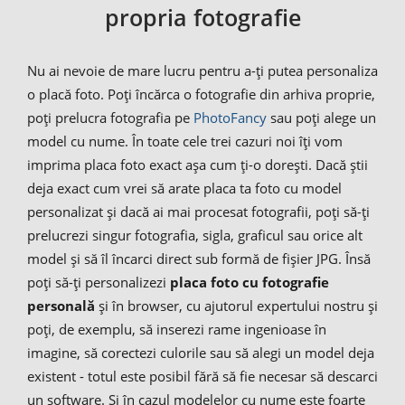
propria fotografie
Nu ai nevoie de mare lucru pentru a-ți putea personaliza
o placă foto. Poți încărca o fotografie din arhiva proprie,
poți prelucra fotografia pe
PhotoFancy
sau poți alege un
model cu nume. În toate cele trei cazuri noi îți vom
imprima placa foto exact așa cum ți-o dorești. Dacă știi
deja exact cum vrei să arate placa ta foto cu model
personalizat și dacă ai mai procesat fotografii, poți să-ți
prelucrezi singur fotografia, sigla, graficul sau orice alt
model și să îl încarci direct sub formă de fișier JPG. Însă
poți să-ți personalizezi
placa foto cu fotografie
personală
și în browser, cu ajutorul expertului nostru și
poți, de exemplu, să inserezi rame ingenioase în
imagine, să corectezi culorile sau să alegi un model deja
existent - totul este posibil fără să fie necesar să descarci
un software. Și în cazul modelelor cu nume este foarte