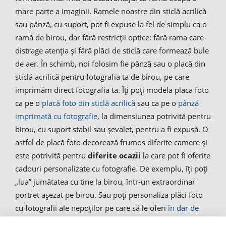
mare parte a imaginii. Ramele noastre din sticlă acrilică
sau pânză, cu suport, pot fi expuse la fel de simplu ca o
ramă de birou, dar fără restricții optice: fără rama care
distrage atenția și fără plăci de sticlă care formează bule
de aer. În schimb, noi folosim fie pânză sau o placă din
sticlă acrilică pentru fotografia ta de birou, pe care
imprimăm direct fotografia ta. Îți poți modela placa foto
ca pe o
placă foto din sticlă acrilică
sau ca pe o
pânză
imprimată cu fotografie
, la dimensiunea potrivită pentru
birou, cu suport stabil sau șevalet, pentru a fi expusă. O
astfel de placă foto decorează frumos diferite camere și
este potrivită pentru
diferite ocazii
la care pot fi oferite
cadouri personalizate cu fotografie. De exemplu, îți poți
„lua” jumătatea cu tine la birou, într-un extraordinar
portret așezat pe birou. Sau poți personaliza plăci foto
cu fotografii ale nepoților pe care să le oferi
în dar de
Crăciun
bunicii. Bunicile adoră cadourile personalizate