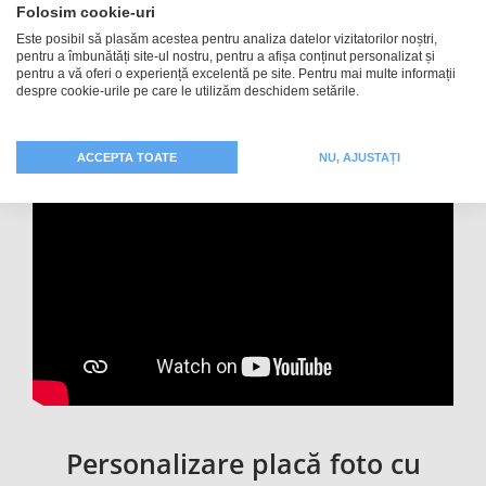
Folosim cookie-uri
cu fotografie! Însă ramele foto de birou nu sunt
Este posibil să plasăm acestea pentru analiza datelor vizitatorilor noștri,
apreciate numai în familie sau de către prieteni. Plăcile
pentru a îmbunătăți site-ul nostru, pentru a afișa conținut personalizat și
foto sunt folosite cu succes și în mediul de afaceri, ca
pentru a vă oferi o experiență excelentă pe site. Pentru mai multe informații
despre cookie-urile pe care le utilizăm deschidem setările.
panouri informativ sau plăcuțe de nume, pe birou sau la
recepție.
ACCEPTA TOATE
NU, AJUSTAȚI
Personalizare placă foto cu