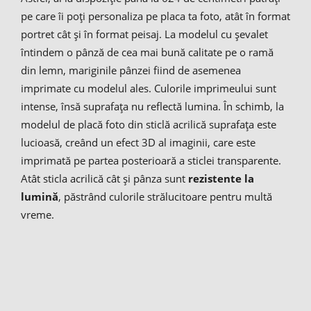
pe care îi poți personaliza pe placa ta foto, atât în format
portret cât și în format peisaj. La modelul cu șevalet
întindem o pânză de cea mai bună calitate pe o ramă
din lemn, mariginile pânzei fiind de asemenea
imprimate cu modelul ales. Culorile imprimeului sunt
intense, însă suprafața nu reflectă lumina. În schimb, la
modelul de placă foto din sticlă acrilică suprafața este
lucioasă, creând un efect 3D al imaginii, care este
imprimată pe partea posterioară a sticlei transparente.
Atât sticla acrilică cât și pânza sunt
rezistente la
lumină
, păstrând culorile strălucitoare pentru multă
vreme.