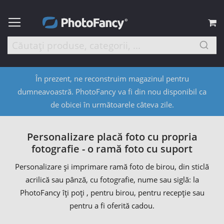
C
În prezent, ne reconstruim magazinul pentru
dumneavoastră. PhotoFancy va fi din nou disponibil ca
de obicei în următoarele câteva zile.
Personalizare placă foto cu propria
fotografie - o ramă foto cu suport
Personalizare și imprimare ramă foto de birou, din sticlă
acrilică sau pânză, cu fotografie, nume sau siglă: la
PhotoFancy îți poți , pentru birou, pentru recepție sau
pentru a fi oferită cadou.