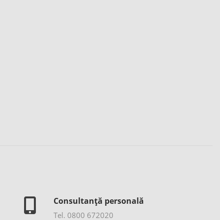
Consultanță personală
Tel. 0800 672020