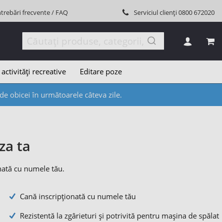
ntrebări frecvente / FAQ
Serviciul clienți
0800 672020
COȘ
 activități recreative
Editare poze
e obicei în următoarele câteva zile.
za ta
nată cu numele tău.
Cană inscripționată cu numele tău
Rezistentă la zgârieturi și potrivită pentru mașina de spălat