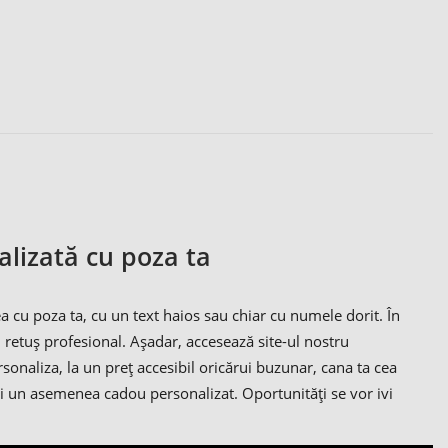
lizată cu poza ta
a cu poza ta, cu un text haios sau chiar cu numele dorit. În
 retuș profesional. Așadar, accesează site-ul nostru
sonaliza, la un preț accesibil oricărui buzunar, cana ta cea
dragi un asemenea cadou personalizat. Oportunități se vor ivi