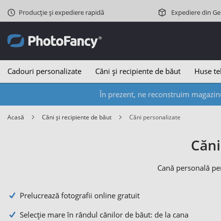
Producție și expediere rapidă
Expediere din G
Cadouri personalizate
Căni și recipiente de băut
Huse te
În prezent, ne reconstruim magazinu
Acasă
Căni și recipiente de băut
Căni personalizate
Căni
Cană personală pen
Prelucrează fotografii online gratuit
Selecție mare în rândul cănilor de băut: de la cana