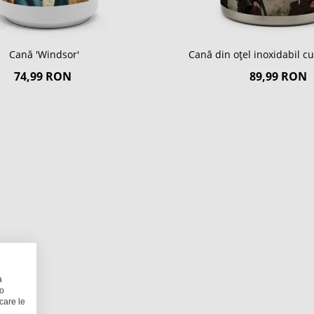
Cană 'Windsor'
Cană din oțel inoxidabil c
74,99 RON
89,99 RON
a
 o
care le