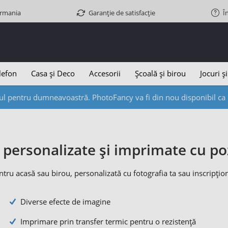
ermania
Garanție de satisfacție
Î
lefon
Casa și Deco
Accesorii
Școală și birou
Jocuri și
l pentru dumneavoastră. PhotoFancy va fi din nou disponibil ca d
 personalizate și imprimate cu po
tru acasă sau birou, personalizată cu fotografia ta sau inscripțio
Diverse efecte de imagine
Imprimare prin transfer termic pentru o rezistență