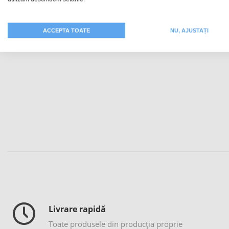
Cană de fotbal
ACCEPTA TOATE
NU, AJUSTAȚI
94,99 RON
Livrare rapidă
Toate produsele din producția proprie