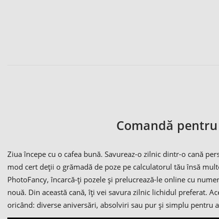
Comandă pentru c
Ziua începe cu o cafea bună. Savureaz-o zilnic dintr-o cană pers
mod cert deții o grămadă de poze pe calculatorul tău însă multe 
PhotoFancy, încarcă-ți pozele și prelucrează-le online cu numeroa
nouă. Din această cană, îți vei savura zilnic lichidul preferat. A
oricând: diverse aniversări, absolviri sau pur și simplu pentru a