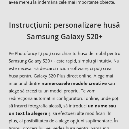
avea mereu la îndemână cele mai importante obiecte.
Instrucțiuni: personalizare husă
Samsung Galaxy S20+
Pe Photofancy îți poți crea chiar tu husa de mobil pentru
Samsung Galaxy S20+ - este rapid, simplu și intuitiv. Nu
este necesar să descarci niciun software, ci poți crea
husa pentru Galaxy S20 Plus direct online. Alege mai
întâi unul dintre
numeroasele modele creative
sau
alege să creezi tu un model propriu. Te vom
redirecționa automat în configuratorul online, unde poți
să încarci fotografia aleasă, să introduci
un nume sau
un text la alegere
și să efectuezi alte modificări. În
plus, ai posibilitatea de a alege opțiuni suplimentare. În
timpul procesului, vei vedea husa pentru Samsung