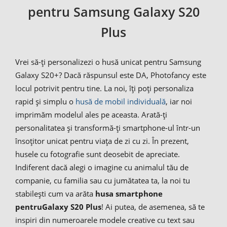
pentru Samsung Galaxy S20
Plus
Vrei să-ți personalizezi o husă unicat pentru Samsung
Galaxy S20+? Dacă răspunsul este DA, Photofancy este
locul potrivit pentru tine. La noi, îți poți personaliza
rapid și simplu o
husă de mobil individuală
, iar noi
imprimăm modelul ales pe aceasta. Arată-ți
personalitatea și transformă-ți smartphone-ul într-un
însoțitor unicat pentru viața de zi cu zi. În prezent,
husele cu fotografie sunt deosebit de apreciate.
Indiferent dacă alegi o imagine cu animalul tău de
companie, cu familia sau cu jumătatea ta, la noi tu
stabilești cum va arăta
husa smartphone
pentru
Galaxy S20 Plus
! Ai putea, de asemenea, să te
inspiri din numeroarele modele creative cu text sau