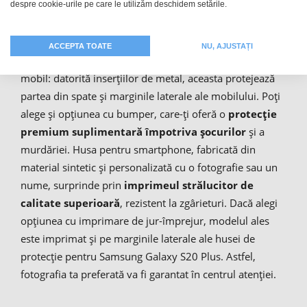
despre cookie-urile pe care le utilizăm deschidem setările.
ta
ACCEPTA TOATE
NU, AJUSTAȚI
Husa tip hardcase este accesoriul clasic pentru telefonul
mobil: datorită inserțiilor de metal, aceasta protejează
partea din spate și marginile laterale ale mobilului. Poți
alege și opțiunea cu bumper, care-ți oferă o
protecție
premium suplimentară împotriva șocurilor
și a
murdăriei. Husa pentru smartphone, fabricată din
material sintetic și personalizată cu o fotografie sau un
nume, surprinde prin
imprimeul strălucitor de
calitate superioară
, rezistent la zgârieturi. Dacă alegi
opțiunea cu imprimare de jur-împrejur, modelul ales
este imprimat și pe marginile laterale ale husei de
protecție pentru Samsung Galaxy S20 Plus. Astfel,
fotografia ta preferată va fi garantat în centrul atenției.