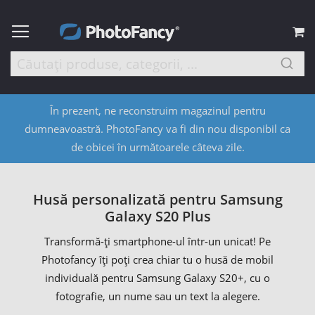
C
În prezent, ne reconstruim magazinul pentru
dumneavoastră. PhotoFancy va fi din nou disponibil ca
de obicei în următoarele câteva zile.
Husă personalizată pentru Samsung
Galaxy S20 Plus
Transformă-ți smartphone-ul într-un unicat! Pe
Photofancy îți poți crea chiar tu o husă de mobil
individuală pentru Samsung Galaxy S20+, cu o
fotografie, un nume sau un text la alegere.