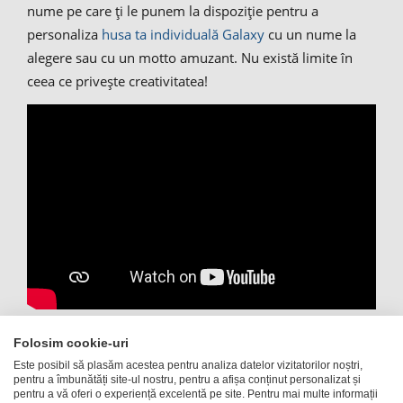
nume pe care ți le punem la dispoziție pentru a
personaliza
husa ta individuală Galaxy
cu un nume la
alegere sau cu un motto amuzant. Nu există limite în
ceea ce privește creativitatea!
Folosim cookie-uri
Carcasă individuală pentru
Este posibil să plasăm acestea pentru analiza datelor vizitatorilor noștri,
pentru a îmbunătăți site-ul nostru, pentru a afișa conținut personalizat și
Samsung Galaxy S20+, cu poza
pentru a vă oferi o experiență excelentă pe site. Pentru mai multe informații