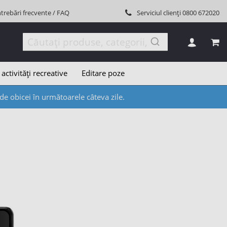
ntrebări frecvente / FAQ
Serviciul clienți
0800 672020
COȘ
 activități recreative
Editare poze
e obicei în următoarele câteva zile.