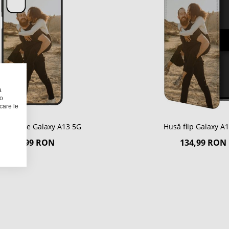
a
 o
care le
 Softcase Galaxy A13 5G
Husă flip Galaxy A
124,99 RON
134,99 RON