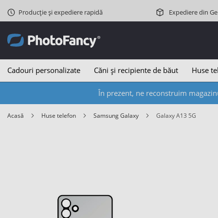
Producție și expediere rapidă
Expediere din G
Cadouri personalizate
Căni și recipiente de băut
Huse te
În prezent, ne reconstruim magazinu
Acasă
Huse telefon
Samsung Galaxy
Galaxy A13 5G