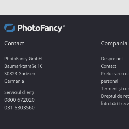
Contact
Compania
PhotoFancy GmbH
Despre noi
Baumarktstraße 10
Contact
30823 Garbsen
Prelucrarea da
Germania
personal
Termeni și con
Serviciul clienți
Dreptul de re
0800 672020
Întrebări frec
031 6303560