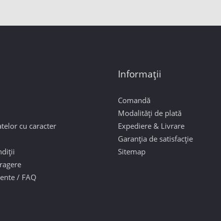
Informații
Comandă
Modalități de plată
telor cu caracter
Expediere & Livrare
Garanția de satisfacție
diții
Sitemap
tragere
vente / FAQ