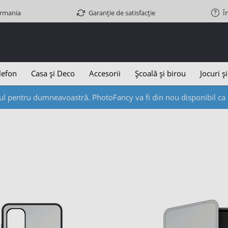
ermania
Garanție de satisfacție
Î
lefon
Casa și Deco
Accesorii
Școală și birou
Jocuri și
l pentru dumneavoastră. PhotoFancy va fi din nou disponibil ca d