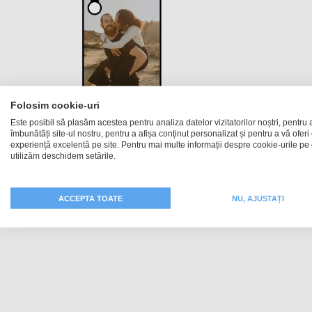
Folosim cookie-uri
Este posibil să plasăm acestea pentru analiza datelor vizitatorilor noștri, pentru 
îmbunătăți site-ul nostru, pentru a afișa conținut personalizat și pentru a vă oferi
experiență excelentă pe site. Pentru mai multe informații despre cookie-urile pe 
utilizăm deschidem setările.
Husă Hardcase Galaxy A03
Husă
109,99 RON
ACCEPTA TOATE
NU, AJUSTAȚI