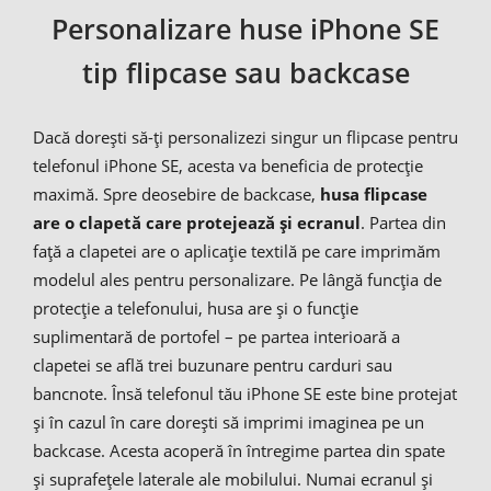
Personalizare huse iPhone SE
tip flipcase sau backcase
Dacă dorești să-ți personalizezi singur un flipcase pentru
telefonul iPhone SE, acesta va beneficia de protecție
maximă. Spre deosebire de backcase,
husa flipcase
are o clapetă care protejează și ecranul
. Partea din
față a clapetei are o aplicație textilă pe care imprimăm
modelul ales pentru personalizare. Pe lângă funcția de
protecție a telefonului, husa are și o funcție
suplimentară de portofel – pe partea interioară a
clapetei se află trei buzunare pentru carduri sau
bancnote. Însă telefonul tău iPhone SE este bine protejat
și în cazul în care dorești să imprimi imaginea pe un
backcase. Acesta acoperă în întregime partea din spate
și suprafețele laterale ale mobilului. Numai ecranul și