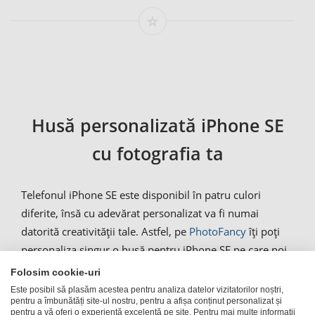
Husă personalizată iPhone SE
cu fotografia ta
Telefonul iPhone SE este disponibil în patru culori
diferite, însă cu adevărat personalizat va fi numai
datorită creativității tale. Astfel, pe
PhotoFancy
îți poți
personaliza singur o husă pentru iPhone SE pe care noi
imprimăm fotografia ta preferată sau un model cu
Folosim cookie-uri
nume.
Datorită husei, telefonul tău iPhone SE nu
Este posibil să plasăm acestea pentru analiza datelor vizitatorilor noștri,
pentru a îmbunătăți site-ul nostru, pentru a afișa conținut personalizat și
este numai unic, ci și în siguranță
. Atunci când te afli
pentru a vă oferi o experiență excelentă pe site. Pentru mai multe informații