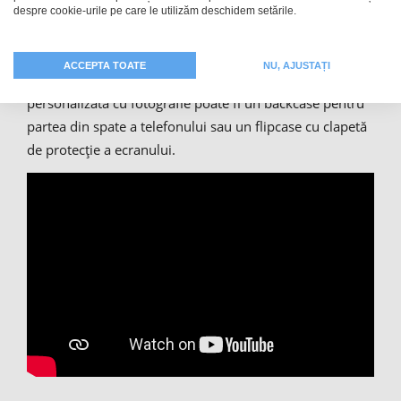
pe drum, și tu te protejezi cu ochelari de soare și cu o
despre cookie-urile pe care le utilizăm deschidem setările.
șapcă de baseball
sau cu o pălărie împotriva soarelui.
Atunci de ce să lași la voia întâmplării soarta mobilului –
ACCEPTA TOATE
NU, AJUSTAȚI
un accesoriu de valoare? Husa ta de protecție
personalizată cu fotografie poate fi un backcase pentru
partea din spate a telefonului sau un flipcase cu clapetă
de protecție a ecranului.