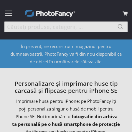
C
În prezent, ne reconstruim magazinul pentru
dumneavoastră. PhotoFancy va fi din nou disponibil ca
de obicei în următoarele câteva zile.
Personalizare și imprimare huse tip
carcasă și flipcase pentru iPhone SE
Imprimare husă pentru iPhone: pe PhotoFancy îți
poți personaliza singur o husă de mobil pentru
iPhone SE. Noi imprimăm o
fotografie din arhiva
ta personală pe o husă smartphone de protecție
tip flipcase sau backcase pentru iPhone.