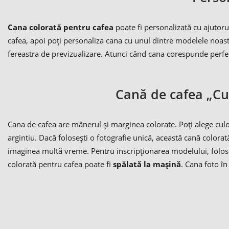
Cana colorată pentru cafea
poate fi personalizată cu ajutoru
cafea, apoi poți personaliza cana cu unul dintre modelele noast
fereastra de previzualizare. Atunci când cana corespunde perfect
Cană de cafea „Cul
Cana de cafea are mânerul și marginea colorate. Poți alege culoa
argintiu. Dacă folosești o fotografie unică, această cană colora
imaginea multă vreme. Pentru inscripționarea modelului, folosim
colorată pentru cafea poate fi
spălată la mașină
. Cana foto în