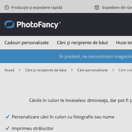
Producție și expediere rapidă
Expediere din G
Cadouri personalizate
Căni și recipiente de băut
Huse te
În prezent, ne reconstruim magazinu
Acasă
Căni și recipiente de băut
Căni personalizate
Căni co
Cănile în culori te înveselesc dimineața, dar pot fi 
Personalizare căni în culori cu fotografie sau nume
Imprimeu strălucitor