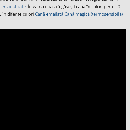
personalizate
. În gama noastră găsești cana în culori perfectă
, în diferite culori
Cană emailată
Cană magică (termosensibilă)