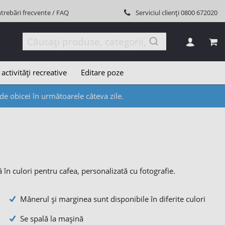
ntrebări frecvente / FAQ
Serviciul clienți
0800 672020
COȘ
 activități recreative
Editare poze
e obicei în următoarele câteva zile.
ă în culori pentru cafea, personalizată cu fotografie.
Mânerul și marginea sunt disponibile în diferite culori
Se spală la mașină