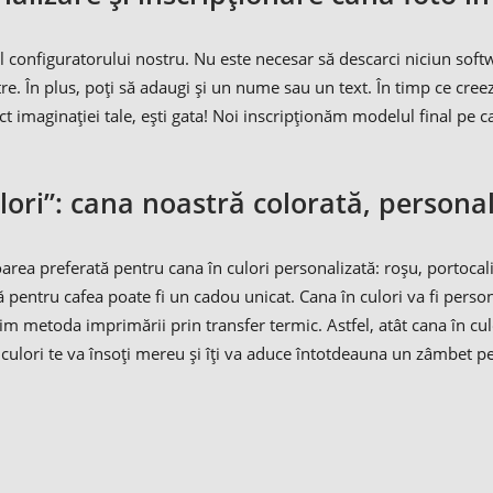
l configuratorului nostru. Nu este necesar să descarci niciun soft
re. În plus, poți să adaugi și un nume sau un text. În timp ce cre
 imaginației tale, ești gata! Noi inscripționăm modelul final pe ca
ori”: cana noastră colorată, personal
rea preferată pentru cana în culori personalizată: roșu, portocaliu
tă pentru cafea poate fi un cadou unicat. Cana în culori va fi perso
 metoda imprimării prin transfer termic. Astfel, atât cana în culo
 culori te va însoți mereu și îți va aduce întotdeauna un zâmbet pe