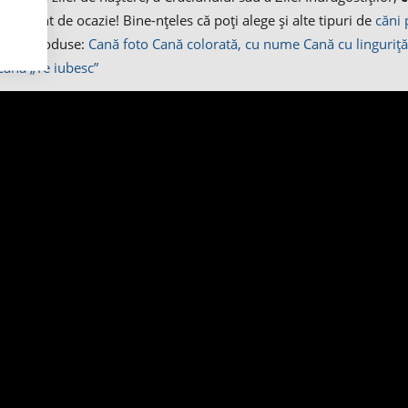
ndiferent de ocazie! Bine-nțeles că poți alege și alte tipuri de
căni 
oarele produse:
Cană foto
Cană colorată, cu nume
Cană cu linguriță
Cană „Te iubesc”