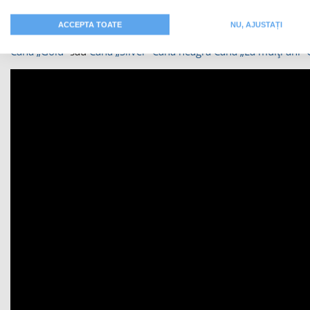
culori, inscripționate cu fotografia ta preferată, sunt apreciate i
ACCEPTA TOATE
NU, AJUSTAȚI
pentru orice ocazie și orice persoană. Poți alege dintre următ
Cană „Gold”
sau
Cană „Silver”
Cană neagră
Cană „La mulți ani”