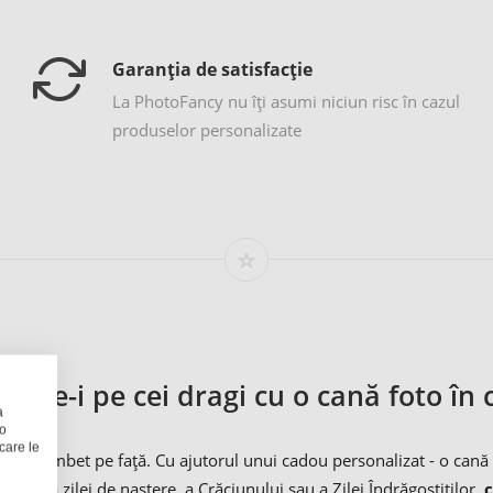
Garanția de satisfacție
La PhotoFancy nu îţi asumi niciun risc în cazul
produselor personalizate
inde-i pe cei dragi cu o cană foto în 
a
 o
care le
are zâmbet pe față. Cu ajutorul unui cadou personalizat - o cană 
u ocazia zilei de naștere, a Crăciunului sau a Zilei Îndrăgostiților,
c