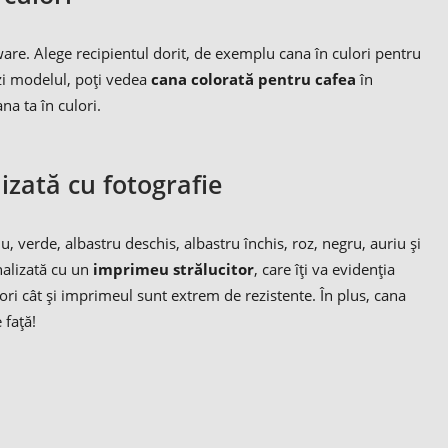
ware. Alege recipientul dorit, de exemplu cana în culori pentru
ezi modelul, poți vedea
cana colorată pentru cafea
în
na ta în culori.
izată cu fotografie
, verde, albastru deschis, albastru închis, roz, negru, auriu și
nalizată cu un
imprimeu strălucitor
, care îți va evidenția
ri cât și imprimeul sunt extrem de rezistente. În plus, cana
 față!