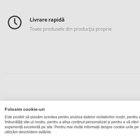
Livrare rapidă
Toate produsele din producția proprie
Surpr
Folosim cookie-uri
Este posibil să plasăm acestea pentru analiza datelor vizitatorilor noștri, pentru 
îmbunătăți site-ul nostru, pentru a afișa conținut personalizat și pentru a vă oferi
experiență excelentă pe site. Pentru mai multe informații despre cookie-urile pe 
Cănile în culori aduc până și celui mai morocănos om cel mai m
utilizăm deschidem setările.
surprinde prietenii sau colegii. Indiferent dacă alegi să o oferi c