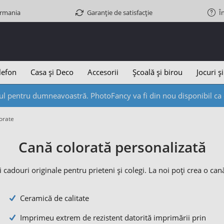
ermania
Garanție de satisfacție
Î
lefon
Casa și Deco
Accesorii
Școală și birou
Jocuri și
l pentru dumneavoastră. PhotoFancy va fi din nou disponibil ca d
lorate
Cană colorată personalizată
și cadouri originale pentru prieteni și colegi. La noi poți crea o can
Ceramică de calitate
Imprimeu extrem de rezistent datorită imprimării prin