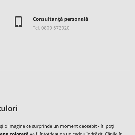
Consultanță personală
Tel. 0800 672020
culori
și o imagine ce surprinde un moment deosebit - îți poți
ana colorată
va fi întotdeauna un cadou îndrăgit. Cănile în