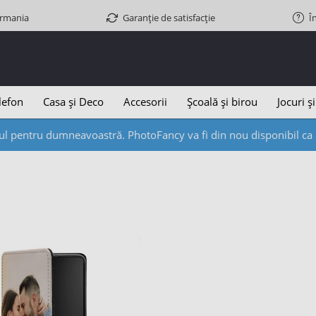
ermania
Garanție de satisfacție
Î
lefon
Casa și Deco
Accesorii
Școală și birou
Jocuri și
l pentru dumneavoastră. PhotoFancy va fi din nou disponibil ca d