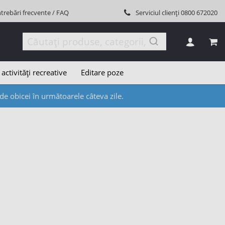
ntrebări frecvente / FAQ
Serviciul clienți
0800 672020
COȘ
 activități recreative
Editare poze
e obicei în următoarele câteva zile.