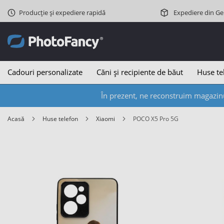
Producție și expediere rapidă
Expediere din G
Cadouri personalizate
Căni și recipiente de băut
Huse te
În prezent, ne reconstruim magazinu
Acasă
Huse telefon
Xiaomi
POCO X5 Pro 5G