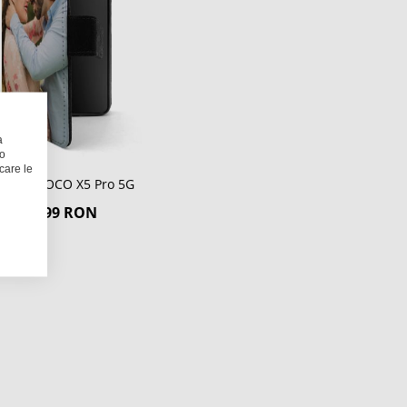
a
 o
care le
ă flip POCO X5 Pro 5G
109,99 RON