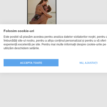
Folosim cookie-uri
Este posibil să plasăm acestea pentru analiza datelor vizitatorilor noștri, pentru 
îmbunătăți site-ul nostru, pentru a afișa conținut personalizat și pentru a vă oferi
experiență excelentă pe site. Pentru mai multe informații despre cookie-urile pe 
Husă Softcase POCO X5 Pro 5G
Hus
utilizăm deschidem setările.
99,99 RON
ACCEPTA TOATE
NU, AJUSTAȚI