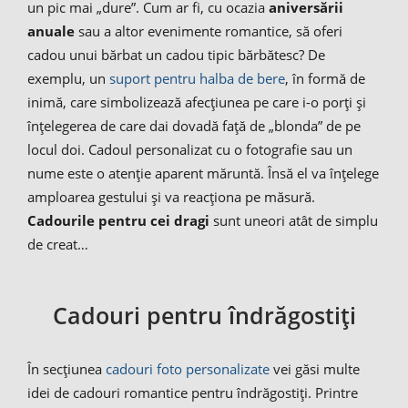
un pic mai „dure”. Cum ar fi, cu ocazia
aniversării
anuale
sau a altor evenimente romantice, să oferi
cadou unui bărbat un cadou tipic bărbătesc? De
exemplu, un
suport pentru halba de bere
, în formă de
inimă, care simbolizează afecțiunea pe care i-o porți și
înțelegerea de care dai dovadă față de „blonda” de pe
locul doi. Cadoul personalizat cu o fotografie sau un
nume este o atenție aparent măruntă. Însă el va înțelege
amploarea gestului și va reacționa pe măsură.
Cadourile pentru cei dragi
sunt uneori atât de simplu
de creat…
Cadouri pentru îndrăgostiți
În secțiunea
cadouri foto personalizate
vei găsi multe
idei de cadouri romantice pentru îndrăgostiți. Printre