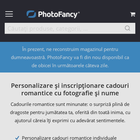
C
În prezent, ne reconstruim magazinul pentru
dumneavoastră. PhotoFancy va fi din nou disponibil ca
de obicei în următoarele câteva zile.
Personalizare și inscripționare cadouri
romantice cu fotografie și nume
Cadourile romantice sunt minunate: o surpriză plină de
dragoste pentru jumătatea ta, oferită din toată inima, cu
ajutorul căreia îți exprimi cu adevărat sentimentele.
Personalizare cadouri romantice individuale