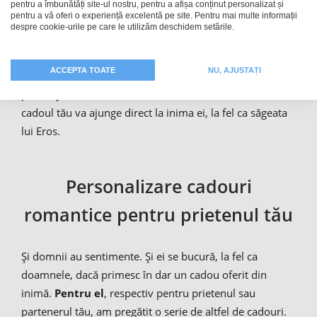
orice produs cu o inimă, un nume sau o fotografie.
pentru a îmbunătăți site-ul nostru, pentru a afișa conținut personalizat și
pentru a vă oferi o experiență excelentă pe site. Pentru mai multe informații
Indiferent dacă ai nevoie de un cadou pentru
Ziua
despre cookie-urile pe care le utilizăm deschidem setările.
Îndrăgostiților
, pentru ziua de naștere a perechii tale sau
pentru a-ți dovedi dragostea cu ocazia aniversării
ACCEPTA TOATE
NU, AJUSTAȚI
anuale, alegerea ta va constitui o surpriză de proporții
pentru jumătatea ta. Textul va aduce multă bucurie, iar
cadoul tău va ajunge direct la inima ei, la fel ca săgeata
lui Eros.
Personalizare cadouri
romantice pentru prietenul tău
Și domnii au sentimente. Și ei se bucură, la fel ca
doamnele, dacă primesc în dar un cadou oferit din
inimă.
Pentru el
, respectiv pentru prietenul sau
partenerul tău, am pregătit o serie de altfel de cadouri.