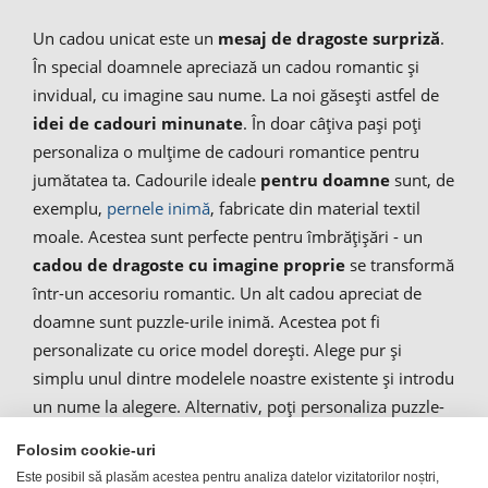
Un cadou unicat este un
mesaj de dragoste surpriză
.
În special doamnele apreciază un cadou romantic și
invidual, cu imagine sau nume. La noi găsești astfel de
idei de cadouri minunate
. În doar câțiva pași poți
personaliza o mulțime de cadouri romantice pentru
jumătatea ta. Cadourile ideale
pentru doamne
sunt, de
exemplu,
pernele inimă
, fabricate din material textil
moale. Acestea sunt perfecte pentru îmbrățișări - un
cadou de dragoste cu imagine proprie
se transformă
într-un accesoriu romantic. Un alt cadou apreciat de
doamne sunt puzzle-urile inimă. Acestea pot fi
personalizate cu orice model dorești. Alege pur și
simplu unul dintre modelele noastre existente și introdu
un nume la alegere. Alternativ, poți personaliza puzzle-
ul cu o imagine din arhiva ta personală, iar noi o
Folosim cookie-uri
imprimăm pe acesta. Astfel, poți personaliza aproape
Este posibil să plasăm acestea pentru analiza datelor vizitatorilor noștri,