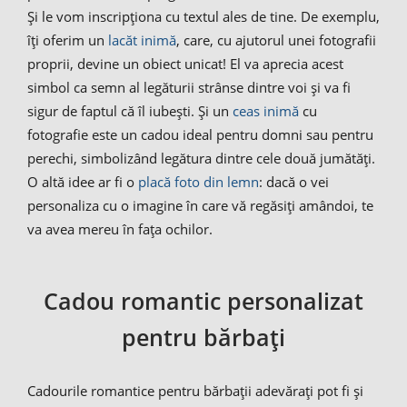
Și le vom inscripționa cu textul ales de tine. De exemplu,
îți oferim un
lacăt inimă
, care, cu ajutorul unei fotografii
proprii, devine un obiect unicat! El va aprecia acest
simbol ca semn al legăturii strânse dintre voi și va fi
sigur de faptul că îl iubești. Și un
ceas inimă
cu
fotografie este un cadou ideal pentru domni sau pentru
perechi, simbolizând legătura dintre cele două jumătăți.
O altă idee ar fi o
placă foto din lemn
: dacă o vei
personaliza cu o imagine în care vă regăsiți amândoi, te
va avea mereu în fața ochilor.
Cadou romantic personalizat
pentru bărbați
Cadourile romantice pentru bărbații adevărați pot fi și