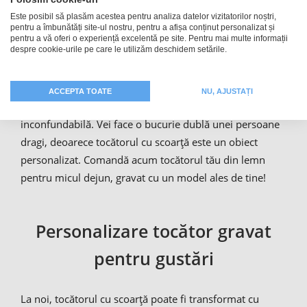
Tocătorul cu scoarță și mâner poate fi folosit și pentru
Este posibil să plasăm acestea pentru analiza datelor vizitatorilor noștri,
pentru a îmbunătăți site-ul nostru, pentru a afișa conținut personalizat și
servirea de mezeluri, cârnați, fructe sau snackuri.
pentru a vă oferi o experiență excelentă pe site. Pentru mai multe informații
despre cookie-urile pe care le utilizăm deschidem setările.
Datorită numeroaselor moduri în care pot fi utilizate,
astfel de
cadouri din lemn
sunt deosebit de valoroase și
de îndrăgite. Adaugă o gravură personalizată și un
ACCEPTA TOATE
NU, AJUSTAȚI
cadou util se transformă într-o atenție deosebită și
inconfundabilă. Vei face o bucurie dublă unei persoane
dragi, deoarece tocătorul cu scoarță este un obiect
personalizat. Comandă acum tocătorul tău din lemn
pentru micul dejun, gravat cu un model ales de tine!
Personalizare tocător gravat
pentru gustări
La noi, tocătorul cu scoarță poate fi transformat cu