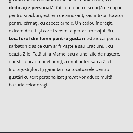
dedicație personală
, într-un fund cu scoarță de copac
pentru snackuri, extrem de amuzant, sau într-un tocător
pentru cârnați, cu aspect arhaic. Un cadou îndrăgit,
extrem de util și care transmite perfect mesajul tău,
tocătorul din lemn pentru gustări
este ideal pentru
sărbători clasice cum ar fi Paștele sau Crăciunul, cu
ocazia Zilei Tatălui, a Mamei sau a unei zile de naștere,
dar și cu ocazia unei nunți, a unui botez sau a Zilei
Îndrăgostiților. Îți garantăm că tocătoarele pentru
gustări cu text personalizat gravat vor aduce multă
bucurie celor dragi.