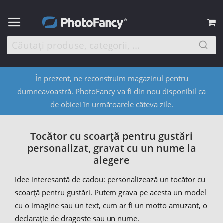
C
În prezent, ne reconstruim magazinul pentru
dumneavoastră. PhotoFancy va fi din nou disponibil ca
de obicei în următoarele câteva zile.
Tocător cu scoarță pentru gustări
personalizat, gravat cu un nume la
alegere
Idee interesantă de cadou: personalizează un tocător cu
scoarță pentru gustări. Putem grava pe acesta un model
cu o imagine sau un text, cum ar fi un motto amuzant, o
declarație de dragoste sau un nume.