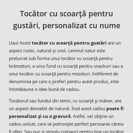
Tocător cu scoarță pentru
gustări, personalizat cu nume
Uau! Acest
tocător cu scoarță pentru gustări
are un
aspect rustic, natural și cool. Lemnul natur este
prelucrat sub forma unui tocător cu scoarță pentru
brânzeturi, a unui fund cu scoarță pentru snackuri sau a
unui tocător cu scoarță pentru mezeluri. Indiferent de
denumirea pe care o preferi pentru acest produs, este
întotdeauna o idee bună de cadou.
Tocătorul sau fundul din lemn, cu scoarță și mâner, are
un aspect deosebit de natural. Însă acest cadou
poate fi
personalizat și cu o gravură
. Astfel, vei obține un
cadou unicat, care se potrivește perfect persoanei căreia
îl oferi. Sau pur și simplu comanzi pentru tine un tocător