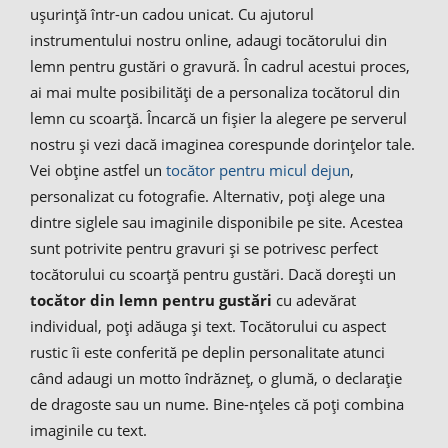
ușurință într-un cadou unicat. Cu ajutorul
instrumentului nostru online, adaugi tocătorului din
lemn pentru gustări o gravură. În cadrul acestui proces,
ai mai multe posibilități de a personaliza tocătorul din
lemn cu scoarță. Încarcă un fișier la alegere pe serverul
nostru și vezi dacă imaginea corespunde dorințelor tale.
Vei obține astfel un
tocător pentru micul dejun
,
personalizat cu fotografie. Alternativ, poți alege una
dintre siglele sau imaginile disponibile pe site. Acestea
sunt potrivite pentru gravuri și se potrivesc perfect
tocătorului cu scoarță pentru gustări. Dacă dorești un
tocător din lemn pentru gustări
cu adevărat
individual, poți adăuga și text. Tocătorului cu aspect
rustic îi este conferită pe deplin personalitate atunci
când adaugi un motto îndrăzneț, o glumă, o declarație
de dragoste sau un nume. Bine-nțeles că poți combina
imaginile cu text.