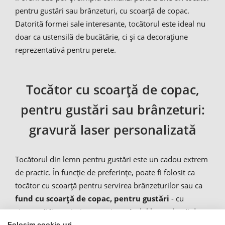
pentru gustări sau brânzeturi, cu scoarță de copac.
Datorită formei sale interesante, tocătorul este ideal nu
doar ca ustensilă de bucătărie, ci și ca decorațiune
reprezentativă pentru perete.
Tocător cu scoarță de copac,
pentru gustări sau brânzeturi:
gravură laser personalizată
Tocătorul din lemn pentru gustări este un cadou extrem
de practic. În funcție de preferințe, poate fi folosit ca
tocător cu scoarță pentru servirea brânzeturilor sau ca
fund cu scoarță de copac, pentru gustări
- cu
siguranță îi va trimite pe toți cu gândul la o cabană de
munte sau la un picnic din timpul unei drumeții.
Folosim cookie-uri