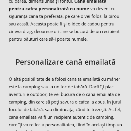
culoarea, dimensiunea și fontul.
Cana emailată
pentru cafea personalizată cu nume
va deveni cu
siguranță cana ta preferată, pe care o vei folosi la birou
sau acasă. Aceasta poate fi și o idee de cadou pentru
cineva drag, deoarece oricine se bucură de un recipient
pentru băuturi care să-i poarte numele.
Personalizare cană emailată
O altă posibilitate de a folosi cana ta emailată cu mâner
este la camping sau la un foc de tabără. Dacă îți plac
aventurile outdoor, te vei bucura de o cană emailată de
camping, din care să poți savura o cafea la apus, în jurul
focului de tabără, sau dimineața, când te trezești. Astfel,
cana emailată va fi un recipient autentic de camping,
care îți va reflecta personalitatea, fiind în același timp un