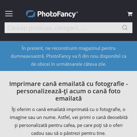
C
În prezent, ne reconstruim magazinul pentru
dumneavoastră. PhotoFancy va fi din nou disponibil ca
de obicei în următoarele câteva zile.
Imprimare cană emailată cu fotografie -
personalizează-ți acum o cană foto
emailată
Îți oferim o cană emailată imprimată cu o fotografie, o
imagine sau un nume. Astfel, vei primi o cană deosebită
și personalizată pentru cafea, pe care poți să o oferi
cadou sau să o păstrezi pentru tine.