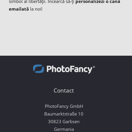
simbol al libertății. Încearcă să-ți
personalizezi o cană
emailată
la noi!
Contact
PhotoFancy GmbH
Baumarktstraße 10
30823 Garbsen
Germania