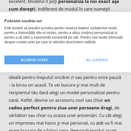
excelent. Modelul îl poți
personaliza la noi exact așa
cum dorești
. Indiferent de modul în care numești
recipientul - cană foto emailată, cană de băut emailată,
Folosim cookie-uri
cană emailată pentru cafea, cană emailată cu mâner,
Este posibil să plasăm acestea pentru analiza datelor vizitatorilor noștri,
cană emailată pentru camping - acesta va avea un
pentru a îmbunătăți site-ul nostru, pentru a afișa conținut personalizat și
pentru a vă oferi o experiență excelentă pe site. Pentru mai multe informații
model unicat. Cănile emailate sunt cadouri foto ideale.
despre cookie-urile pe care le utilizăm deschidem setările.
Poți savura din ele cafea, ceai, cacao, lapte sau chiar o
tărie. Cana emailată cu mâner este extrem de
ACCEPTA TOATE
NU, AJUSTAȚI
ergonomică, iar materialul este lucios și are un aspect
deosebit de elegant. Cana emailată pentru cafea este
ideală pentru îneputul oricărei zi sau pentru orice pauză
- la birou ori acasă. Te vei bucura și mai mult de
recipientul tău dacă alegi un model personalizat pentru
cană. Astfel, devine un accesoriu cool sau chiar
un
cadou perfect pentru ziua unei persoane dragi
, de
sărbători sau chiar cu ocazia unei aniversări. Cu cât alegi
un imprimeu mai haios și mai personal, cu atât va fi mai
mare bucuria de a folosi cana. Personalizează-ți acum