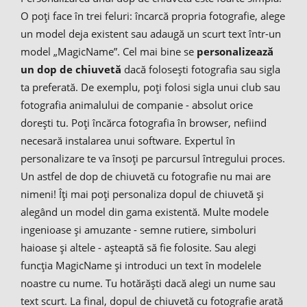
O poți face în trei feluri: încarcă propria fotografie, alege
un model deja existent sau adaugă un scurt text într-un
model „MagicName”. Cel mai bine se
personalizează
un dop de chiuvetă
dacă folosești fotografia sau sigla
ta preferată. De exemplu, poți folosi sigla unui club sau
fotografia animalului de companie - absolut orice
dorești tu. Poți încărca fotografia în browser, nefiind
necesară instalarea unui software. Expertul în
personalizare te va însoți pe parcursul întregului proces.
Un astfel de dop de chiuvetă cu fotografie nu mai are
nimeni! Îți mai poți personaliza dopul de chiuvetă și
alegând un model din gama existentă. Multe modele
ingenioase și amuzante - semne rutiere, simboluri
haioase și altele - așteaptă să fie folosite. Sau alegi
funcția MagicName și introduci un text în modelele
noastre cu nume. Tu hotărăști dacă alegi un nume sau
text scurt. La final, dopul de chiuvetă cu fotografie arată