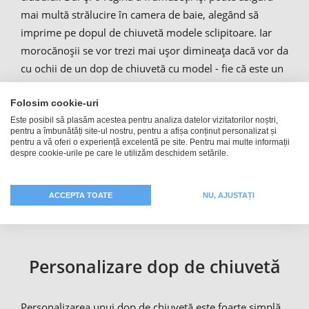
mai multă strălucire în camera de baie, alegând să
imprime pe dopul de chiuvetă modele sclipitoare. Iar
morocănoșii se vor trezi mai ușor dimineața dacă vor da
cu ochii de un dop de chiuvetă cu model - fie că este un
smiley zâmbitor care asigură buna-dispoziție, fie o
fotografie cu cafea care te îndeamnă la consumul de
Folosim cookie-uri
Este posibil să plasăm acestea pentru analiza datelor vizitatorilor noștri,
cafeină. Chiar și o baie comună mai multor chiriași
pentru a îmbunătăți site-ul nostru, pentru a afișa conținut personalizat și
poate profita de un dop de chiuvetă personalizat cu
pentru a vă oferi o experiență excelentă pe site. Pentru mai multe informații
despre cookie-urile pe care le utilizăm deschidem setările.
fotografie: un „avertisment” poate împiedica producerea
unor incidente neplăcute… Indiferent de scopul căruia ii
servește dopul de chiuvetă personalizat cu propria
ACCEPTA TOATE
NU, AJUSTAȚI
fotografie, noi îl imprimăm!
Personalizare dop de chiuvetă
Personalizarea unui dop de chiuvetă este foarte simplă.