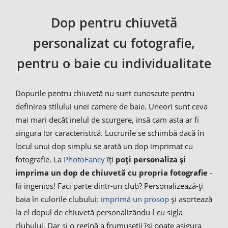
Dop pentru chiuvetă
personalizat cu fotografie,
pentru o baie cu individualitate
Dopurile pentru chiuvetă nu sunt cunoscute pentru
definirea stilului unei camere de baie. Uneori sunt ceva
mai mari decât inelul de scurgere, insă cam asta ar fi
singura lor caracteristică. Lucrurile se schimbă dacă în
locul unui dop simplu se arată un dop imprimat cu
fotografie. La
PhotoFancy
îți
poți personaliza și
imprima un dop de chiuvetă cu propria fotografie
-
fii ingenios! Faci parte dintr-un club? Personalizează-ți
baia în culorile clubului:
imprimă un prosop
și asortează
la el dopul de chiuvetă personalizându-l cu sigla
clubului. Dar și o regină a frumuseții își poate asigura