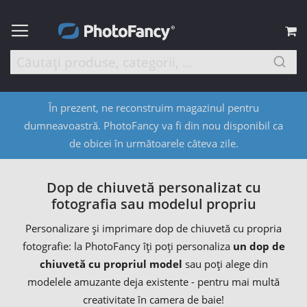
C
În prezent, ne reconstruim magazinul pentru
dumneavoastră. PhotoFancy va fi din nou disponibil ca
de obicei în următoarele câteva zile.
Dop de chiuvetă personalizat cu
fotografia sau modelul propriu
Personalizare și imprimare dop de chiuvetă cu propria
fotografie: la PhotoFancy îți poți personaliza
un dop de
chiuvetă cu propriul model
sau poți alege din
modelele amuzante deja existente - pentru mai multă
creativitate în camera de baie!