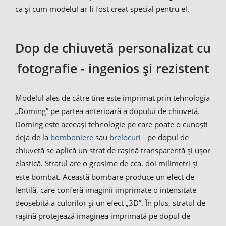
ca și cum modelul ar fi fost creat special pentru el.
Dop de chiuvetă personalizat cu
fotografie - ingenios și rezistent
Modelul ales de către tine este imprimat prin tehnologia
„Doming” pe partea anterioară a dopului de chiuvetă.
Doming este aceeași tehnologie pe care poate o cunoști
deja de la
bomboniere
sau
brelocuri
- pe dopul de
chiuvetă se aplică un strat de rașină transparentă și ușor
elastică. Stratul are o grosime de cca. doi milimetri și
este bombat. Această bombare produce un efect de
lentilă, care conferă imaginii imprimate o intensitate
deosebită a culorilor și un efect „3D”. În plus, stratul de
rașină protejează imaginea imprimată pe dopul de