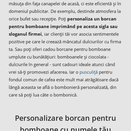
măsuța din fața canapelei de acasă, ci este eficientă și în
domeniul publicitar. De exemplu, destinde atmosfera la
orice bufet sau recepție. Poți
personaliza un borcan
pentru bomboane imprimând pe acesta sigla sau
sloganul firmei
, iar clienții tăi vor asocia sentimentele
pozitive pe care le creează mâncatul dulciurilor cu firma
ta. Sau poți oferi cadou borcane pentru bomboane
umplute cu bunătățiuri: bomboanele și ciocolata -
dulciurile în general - sunt cadouri ideale atunci când
vrei să-ți promovezi afacerea. Iar o
pusculiță
pentru
fondul comun de cafea este mult mai atrăgătoare dacă
lângă aceasta se află o bombonieră personalizată, din
care să poți lua câte o bombonică.
Personalizare borcan pentru
bomboane cu numele tău