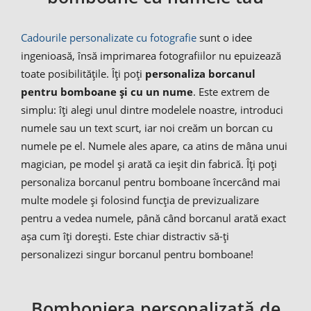
Cadourile personalizate cu fotografie
sunt o idee
ingenioasă, însă imprimarea fotografiilor nu epuizează
toate posibilitățile. Îți poți
personaliza borcanul
pentru bomboane și cu un nume
. Este extrem de
simplu: îți alegi unul dintre modelele noastre, introduci
numele sau un text scurt, iar noi creăm un borcan cu
numele pe el. Numele ales apare, ca atins de mâna unui
magician, pe model și arată ca ieșit din fabrică. Îți poți
personaliza borcanul pentru bomboane încercând mai
multe modele și folosind funcția de previzualizare
pentru a vedea numele, până când borcanul arată exact
așa cum îți dorești. Este chiar distractiv să-ți
personalizezi singur borcanul pentru bomboane!
Bomboniera personalizată de