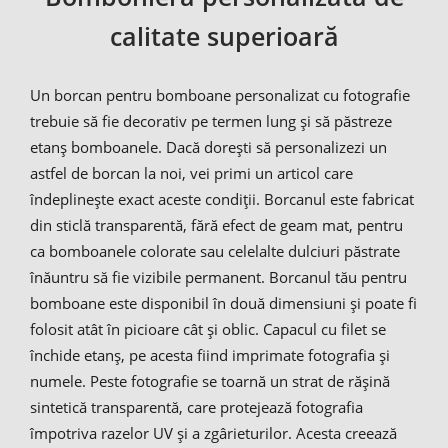
calitate superioară
Un borcan pentru bomboane personalizat cu fotografie
trebuie să fie decorativ pe termen lung și să păstreze
etanș bomboanele. Dacă dorești să personalizezi un
astfel de borcan la noi, vei primi un articol care
îndeplinește exact aceste condiții. Borcanul este fabricat
din sticlă transparentă, fără efect de geam mat, pentru
ca bomboanele colorate sau celelalte dulciuri păstrate
înăuntru să fie vizibile permanent. Borcanul tău pentru
bomboane este disponibil în două dimensiuni și poate fi
folosit atât în picioare cât și oblic. Capacul cu filet se
închide etanș, pe acesta fiind imprimate fotografia și
numele. Peste fotografie se toarnă un strat de rășină
sintetică transparentă, care protejează fotografia
împotriva razelor UV și a zgârieturilor. Acesta creează