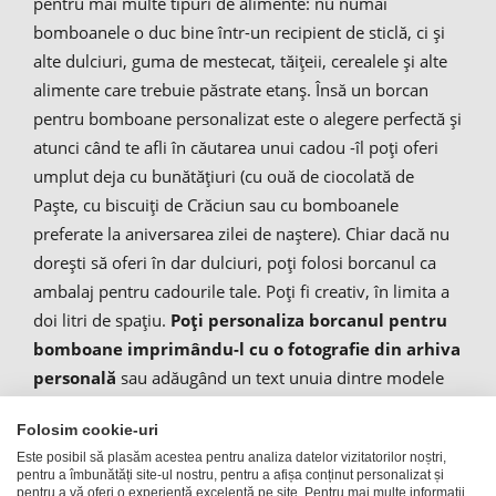
pentru mai multe tipuri de alimente: nu numai
bomboanele o duc bine într-un recipient de sticlă, ci și
alte dulciuri, guma de mestecat, tăițeii, cerealele și alte
alimente care trebuie păstrate etanș. Însă un borcan
pentru bomboane personalizat este o alegere perfectă și
atunci când te afli în căutarea unui cadou -îl poți oferi
umplut deja cu bunătățiuri (cu ouă de ciocolată de
Paște, cu biscuiți de Crăciun sau cu bomboanele
preferate la aniversarea zilei de naștere). Chiar dacă nu
dorești să oferi în dar dulciuri, poți folosi borcanul ca
ambalaj pentru cadourile tale. Poți fi creativ, în limita a
doi litri de spațiu.
Poți personaliza borcanul pentru
bomboane imprimându-l cu o fotografie din arhiva
personală
sau adăugând un text unuia dintre modele
noastre ingenioase
PhotoFancy
. Este simplu ca bună-
Folosim cookie-uri
ziua! Aici poți încărca direct o fotografie pentru borcanul
Este posibil să plasăm acestea pentru analiza datelor vizitatorilor noștri,
tău de bomboane, personalizându-l cu modelul dorit.
pentru a îmbunătăți site-ul nostru, pentru a afișa conținut personalizat și
Noi ne ocupăm apoi de imprimare. Poți alege ca
pentru a vă oferi o experiență excelentă pe site. Pentru mai multe informații