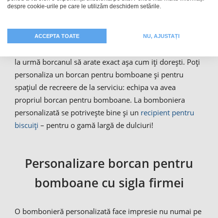
despre cookie-urile pe care le utilizăm deschidem setările.
borcanul pentru bomboane să aibă modelul creat de
către tine, un model din colecția noastră sau un model
cu nume. În timpul personalizării, poți urmări pașii
ACCEPTA TOATE
NU, AJUSTAȚI
realizați cu ajutorul funcției de previzualizare, pentru ca
la urmă borcanul să arate exact așa cum iți dorești. Poți
personaliza un borcan pentru bomboane și pentru
spațiul de recreere de la serviciu: echipa va avea
propriul borcan pentru bomboane. La bomboniera
personalizată se potrivește bine și un
recipient pentru
biscuiți
– pentru o gamă largă de dulciuri!
Personalizare borcan pentru
bomboane cu sigla firmei
O bombonieră personalizată face impresie nu numai pe