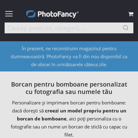
C
În prezent, ne reconstruim magazinul pentru
dumneavoastră. PhotoFancy va fi din nou disponibil ca
de obicei în următoarele câteva zile.
Borcan pentru bomboane personalizat
cu fotografia sau numele tău
Personalizare și imprimare borcan pentru bomboane:
dacă dorești să
creezi un model propriu pentru un
borcan de bomboane
, aici poți personaliza cu o
fotografie sau un nume un borcan de sticlă cu capac cu
filet.