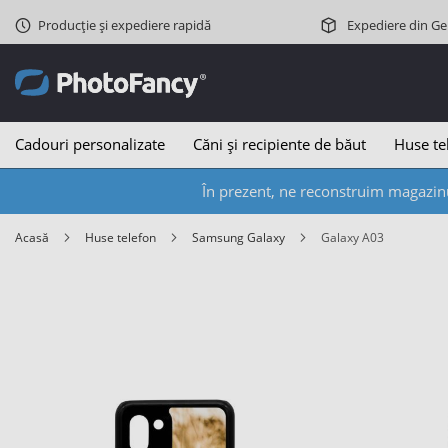
Producție și expediere rapidă
Expediere din G
Cadouri personalizate
Căni și recipiente de băut
Huse te
În prezent, ne reconstruim magazinu
Acasă
Huse telefon
Samsung Galaxy
Galaxy A03