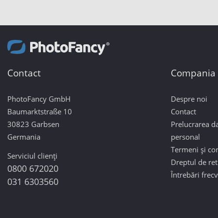
Contact
Compania
PhotoFancy GmbH
Despre noi
Baumarktstraße 10
Contact
30823 Garbsen
Prelucrarea da
Germania
personal
Termeni și con
Serviciul clienți
Dreptul de re
0800 672020
Întrebări frec
031 6303560