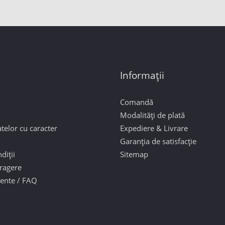
Informații
Comandă
Modalități de plată
telor cu caracter
Expediere & Livrare
Garanția de satisfacție
diții
Sitemap
tragere
vente / FAQ