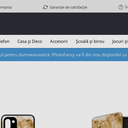
ermania
Garanție de satisfacție
Î
lefon
Casa și Deco
Accesorii
Școală și birou
Jocuri și
l pentru dumneavoastră. PhotoFancy va fi din nou disponibil ca d