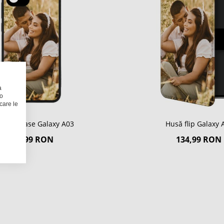
a
 o
care le
ă Softcase Galaxy A03
Husă flip Galaxy 
124,99 RON
134,99 RON