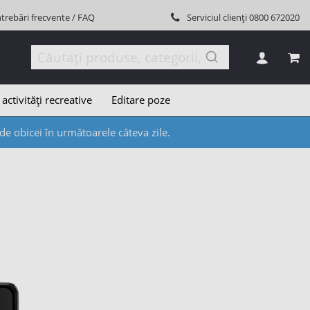
ntrebări frecvente / FAQ
Serviciul clienți
0800 672020
COȘ
 activități recreative
Editare poze
e obicei în următoarele câteva zile.