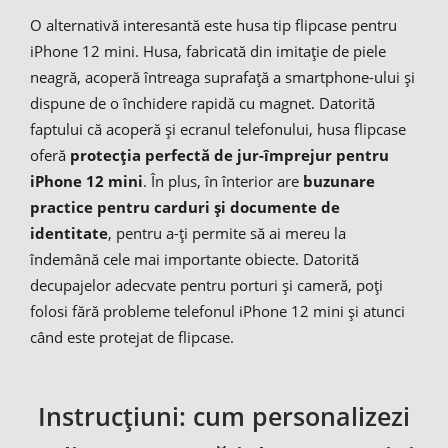
O alternativă interesantă este husa tip flipcase pentru
iPhone 12 mini. Husa, fabricată din imitație de piele
neagră, acoperă întreaga suprafață a smartphone-ului și
dispune de o închidere rapidă cu magnet. Datorită
faptului că acoperă și ecranul telefonului, husa flipcase
oferă
protecția perfectă de jur-împrejur pentru
iPhone 12 mini
. În plus, în înterior are
buzunare
practice pentru carduri și documente de
identitate
, pentru a-ți permite să ai mereu la
îndemână cele mai importante obiecte. Datorită
decupajelor adecvate pentru porturi și cameră, poți
folosi fără probleme telefonul iPhone 12 mini și atunci
când este protejat de flipcase.
Instrucțiuni: cum personalizezi