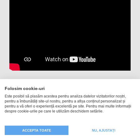
Husă de protecție iPhone 12
Folosim cookie-uri
Este posibil să plasăm acestea pentru analiza datelor vizitatorilor noștri,
mini, inscripționată cu o
pentru a îmbunătăți site-ul nostru, pentru a afișa conținut personalizat și
pentru a vă oferi o experiență excelentă pe site. Pentru mai multe informații
imagine sau un nume
despre cookie-urile pe care le utilizăm deschidem setările.
Carcasa din material sintetic este husa clasică pentru
ACCEPTA TOATE
NU, AJUSTAȚI
telefonul mobil. Inserțiile de metal protejează canturile