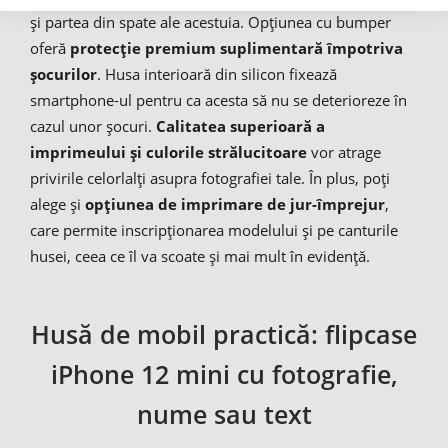
și partea din spate ale acestuia. Opțiunea cu bumper
oferă
protecție premium suplimentară împotriva
șocurilor
. Husa interioară din silicon fixează
smartphone-ul pentru ca acesta să nu se deterioreze în
cazul unor șocuri.
Calitatea superioară a
imprimeului și culorile strălucitoare
vor atrage
privirile celorlalți asupra fotografiei tale. În plus, poți
alege și
opțiunea de imprimare de jur-împrejur
,
care permite inscripționarea modelului și pe canturile
husei, ceea ce îl va scoate și mai mult în evidență.
Husă de mobil practică: flipcase
iPhone 12 mini cu fotografie,
nume sau text