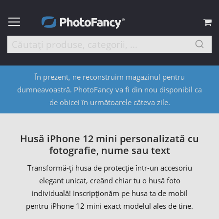
C
În prezent, ne reconstruim magazinul pentru
dumneavoastră. PhotoFancy va fi din nou disponibil ca
de obicei în următoarele câteva zile.
Husă iPhone 12 mini personalizată cu
fotografie, nume sau text
Transformă-ți husa de protecție într-un accesoriu
elegant unicat, creând chiar tu o husă foto
individuală! Inscripționăm pe husa ta de mobil
pentru iPhone 12 mini exact modelul ales de tine.