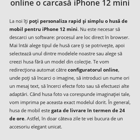
online o carcasă iPhone 12 mini
La noi îți
poți personaliza rapid și simplu o husă de
mobil pentru iPhone 12 mini
. Nu este necesar să
descarci un software: procesul are loc direct în browser.
Mai întâi alege tipul de husă care ți se potrivește, apoi
selectează unul dintre modelele noastre sau alege să
creezi husa fără un model din colecție. Te vom
redirecționa automat către
configuratorul online
,
unde poți să încarci o imagine, să introduci un nume ori
un mesaj text, să încerci efecte foto sau să efectuezi alte
adaptări. Când husa foto va corespunde imaginației tale,
vom imprima pe aceasta exact modelul dorit. În general,
husa de mobil este
gata de livrare în termen de 24
de ore
. Astfel, în doar câteva zile te vei bucura de un
accesoriu elegant unicat.