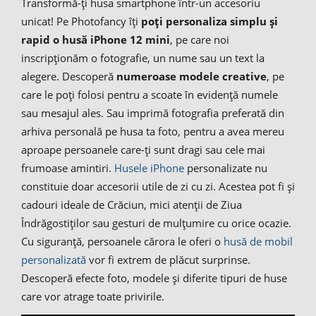
Transformă-ți husa smartphone într-un accesoriu
unicat! Pe Photofancy îți
poți personaliza simplu și
rapid o husă iPhone 12 mini
, pe care noi
inscripționăm o fotografie, un nume sau un text la
alegere. Descoperă
numeroase modele creative
, pe
care le poți folosi pentru a scoate în evidență numele
sau mesajul ales. Sau imprimă fotografia preferată din
arhiva personală pe husa ta foto, pentru a avea mereu
aproape persoanele care-ți sunt dragi sau cele mai
frumoase amintiri.
Husele iPhone
personalizate nu
constituie doar accesorii utile de zi cu zi. Acestea pot fi și
cadouri ideale de Crăciun, mici atenții de Ziua
Îndrăgostiților sau gesturi de mulțumire cu orice ocazie.
Cu siguranță, persoanele cărora le oferi o
husă de mobil
personalizată
vor fi extrem de plăcut surprinse.
Descoperă efecte foto, modele și diferite tipuri de huse
care vor atrage toate privirile.