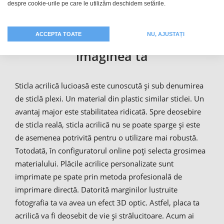
despre cookie-urile pe care le utilizăm deschidem setările.
Sticlă acrilică personalizată cu
ACCEPTA TOATE
NU, AJUSTAȚI
imaginea ta
Sticla acrilică lucioasă este cunoscută și sub denumirea
de sticlă plexi. Un material din plastic similar sticlei. Un
avantaj major este stabilitatea ridicată. Spre deosebire
de sticla reală, sticla acrilică nu se poate sparge și este
de asemenea potrivită pentru o utilizare mai robustă.
Totodată, în configuratorul online poți selecta grosimea
materialului. Plăcile acrilice personalizate sunt
imprimate pe spate prin metoda profesională de
imprimare directă. Datorită marginilor lustruite
fotografia ta va avea un efect 3D optic. Astfel, placa ta
acrilică va fi deosebit de vie și strălucitoare. Acum ai