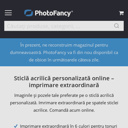
C
În prezent, ne reconstruim magazinul pentru
dumneavoastră. PhotoFancy va fi din nou disponibil ca
de obicei în următoarele câteva zile.
Sticlă acrilică personalizată online –
imprimare extraordinară
Imaginile și pozele tale preferate pe o sticlă acrilică
personalizată. Imrimare extraordinară pe spatele sticlei
acrilice. Comandă acum online.
Imprimare extraordinară în 6 culori pentru tonuri