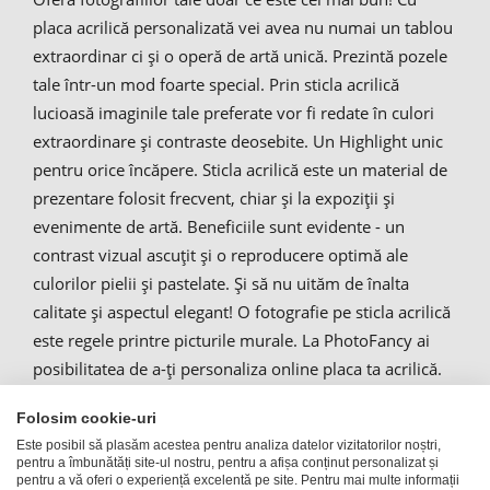
placa acrilică personalizată vei avea nu numai un tablou
extraordinar ci și o operă de artă unică. Prezintă pozele
tale într-un mod foarte special. Prin sticla acrilică
lucioasă imaginile tale preferate vor fi redate în culori
extraordinare și contraste deosebite. Un Highlight unic
pentru orice încăpere. Sticla acrilică este un material de
prezentare folosit frecvent, chiar și la expoziții și
evenimente de artă. Beneficiile sunt evidente - un
contrast vizual ascuțit și o reproducere optimă ale
culorilor pielii și pastelate. Și să nu uităm de înalta
calitate și aspectul elegant! O fotografie pe sticla acrilică
este regele printre picturile murale. La PhotoFancy ai
posibilitatea de a-ți personaliza online placa ta acrilică.
Indiferent dacă ești fotograf profesionist sau doar
Folosim cookie-uri
amator. Personalizarea este ușoară și rapidă. Încarcă-ți
Este posibil să plasăm acestea pentru analiza datelor vizitatorilor noștri,
pur și simplu pozele la PhotoFancy și comandă-ți online
pentru a îmbunătăți site-ul nostru, pentru a afișa conținut personalizat și
propria sticlă de acril personalizată.
pentru a vă oferi o experiență excelentă pe site. Pentru mai multe informații