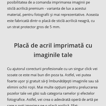
posibilitatea de a comanda imprimarea imaginii pe
sticlă acrilică premium - varianta de lux a acestui
material, pentru fotografii și mai reprezentative. Aceasta
este fabricată dintr-o placă de sticlă acrilică neagră, cu
un strat protector gros de 5 mm.
Placă de acril imprimată cu
imaginile tale
Cu ajutorul corecturii profesionale cu un singur click vei
scoate ce este mai bun din poza ta. Astfel, vei putea
foarte ușor și gratuit să-ți îmbunătățești imaginile sau să
elimini ochii roșii. Mai multe opțiuni pentru prelucrarea
pozelor tale vei găsi sub categoria ramelor și efectelor
fotografice. Astfel, vei crea o adevărată operă de artă pe
care o poți imprima pe o placă acrilică. Sfat: