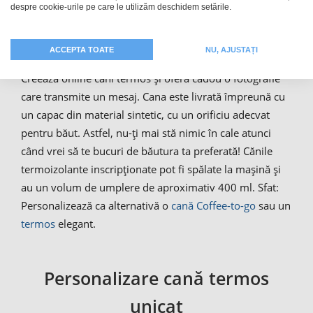
lung. Cana termos inscripționată este disponibilă în
despre cookie-urile pe care le utilizăm deschidem setările.
două variante: argintiu clasic sau alb modern. Ambele
variante vor evidenția modelul inscripționat. Cana
ACCEPTA TOATE
NU, AJUSTAȚI
termos de calitate superioară este extrem de rezistentă.
Creează online căni termos și oferă cadou o fotografie
care transmite un mesaj. Cana este livrată împreună cu
un capac din material sintetic, cu un orificiu adecvat
pentru băut. Astfel, nu-ți mai stă nimic în cale atunci
când vrei să te bucuri de băutura ta preferată! Cănile
termoizolante inscripționate pot fi spălate la mașină și
au un volum de umplere de aproximativ 400 ml. Sfat:
Personalizează ca alternativă o
cană Coffee-to-go
sau un
termos
elegant.
Personalizare cană termos
unicat