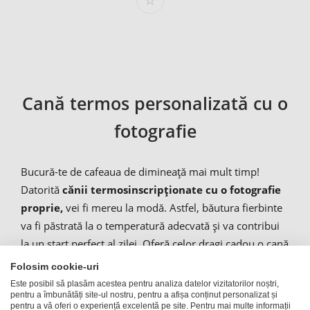
Cană termos personalizată cu o
fotografie
Bucură-te de cafeaua de dimineață mai mult timp!
Datorită
cănii
termos
inscripționate cu o fotografie
proprie,
vei fi mereu la modă. Astfel, băutura fierbinte
va fi păstrată la o temperatură adecvată și va contribui
la un start perfect al zilei. Oferă celor dragi cadou o cană
termoizolantă personalizată online. De exemplu, cana
Folosim cookie-uri
termos inscripționată este
un cadou ideal
pentru
Este posibil să plasăm acestea pentru analiza datelor vizitatorilor noștri,
pentru a îmbunătăți site-ul nostru, pentru a afișa conținut personalizat și
șoferi. Cafeaua va rămâne fierbinte și la un drum mai
pentru a vă oferi o experiență excelentă pe site. Pentru mai multe informații