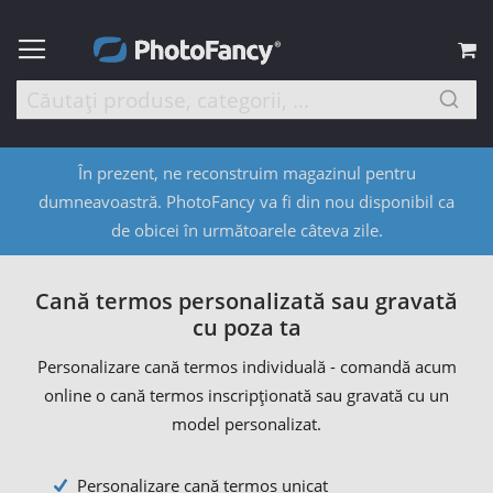
C
În prezent, ne reconstruim magazinul pentru
dumneavoastră. PhotoFancy va fi din nou disponibil ca
de obicei în următoarele câteva zile.
Cană termos personalizată sau gravată
cu poza ta
Personalizare cană termos individuală - comandă acum
online o cană termos inscripționată sau gravată cu un
model personalizat.
Personalizare cană termos unicat