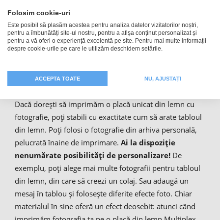
Modelele romantice au un șarm atemporal datorită
Folosim cookie-uri
texturii de lemn.
Este posibil să plasăm acestea pentru analiza datelor vizitatorilor noștri,
pentru a îmbunătăți site-ul nostru, pentru a afișa conținut personalizat și
pentru a vă oferi o experiență excelentă pe site. Pentru mai multe informații
despre cookie-urile pe care le utilizăm deschidem setările.
Personalizare și imprimare
model unicat - imagini pe lemn
ACCEPTA TOATE
NU, AJUSTAȚI
Dacă dorești să imprimăm o placă unicat din lemn cu
fotografie, poți stabili cu exactitate cum să arate tabloul
din lemn. Poți folosi o fotografie din arhiva personală,
pelucrată înaine de imprimare.
Ai la dispoziție
nenumărate posibilități de personalizare!
De
exemplu, poți alege mai multe fotografii pentru tabloul
din lemn, din care să creezi un colaj. Sau adaugă un
mesaj în tablou și folosește diferite efecte foto. Chiar
materialul în sine oferă un efect deosebit: atunci când
imprimăm fotografia ta pe o placă din lemn Multiplex,