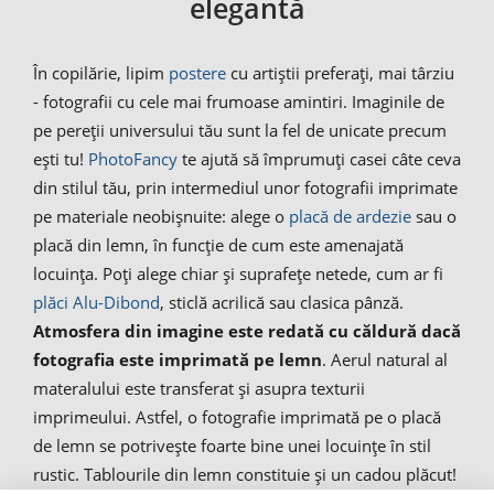
elegantă
În copilărie, lipim
postere
cu artiștii preferați, mai târziu
- fotografii cu cele mai frumoase amintiri. Imaginile de
pe pereții universului tău sunt la fel de unicate precum
ești tu!
PhotoFancy
te ajută să împrumuți casei câte ceva
din stilul tău, prin intermediul unor fotografii imprimate
pe materiale neobișnuite: alege o
placă de ardezie
sau o
placă din lemn, în funcție de cum este amenajată
locuința. Poți alege chiar și suprafețe netede, cum ar fi
plăci Alu-Dibond
, sticlă acrilică sau clasica pânză.
Atmosfera din imagine este redată cu căldură dacă
fotografia este imprimată pe lemn
. Aerul natural al
materalului este transferat și asupra texturii
imprimeului. Astfel, o fotografie imprimată pe o placă
de lemn se potrivește foarte bine unei locuințe în stil
rustic. Tablourile din lemn constituie și un cadou plăcut!