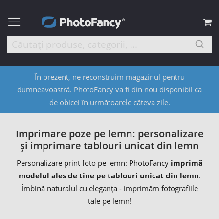
C
În prezent, ne reconstruim magazinul pentru
dumneavoastră. PhotoFancy va fi din nou disponibil ca
de obicei în următoarele câteva zile.
Imprimare poze pe lemn: personalizare
și imprimare tablouri unicat din lemn
Personalizare print foto pe lemn: PhotoFancy
imprimă
modelul ales de tine pe tablouri unicat din lemn
.
Îmbină naturalul cu eleganța - imprimăm fotografiile
tale pe lemn!