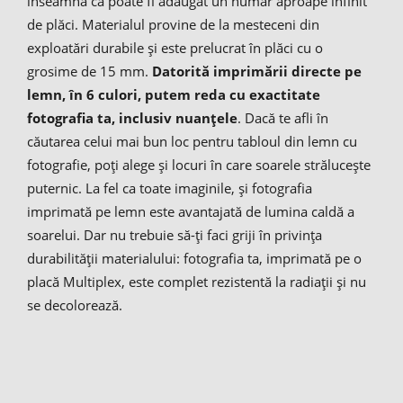
înseamnă că poate fi adăugat un număr aproape infinit
de plăci. Materialul provine de la mesteceni din
exploatări durabile și este prelucrat în plăci cu o
grosime de 15 mm.
Datorită imprimării directe pe
lemn, în 6 culori, putem reda cu exactitate
fotografia ta, inclusiv nuanțele
. Dacă te afli în
căutarea celui mai bun loc pentru tabloul din lemn cu
fotografie, poți alege și locuri în care soarele strălucește
puternic. La fel ca toate imaginile, și fotografia
imprimată pe lemn este avantajată de lumina caldă a
soarelui. Dar nu trebuie să-ți faci griji în privința
durabilității materialului: fotografia ta, imprimată pe o
placă Multiplex, este complet rezistentă la radiații și nu
se decolorează.