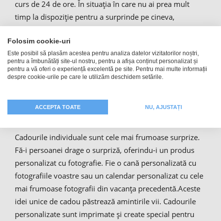
curs de 24 de ore. În situația în care nu ai prea mult
timp la dispoziție pentru a surprinde pe cineva,
transportul nostru rapid îți va fi de folos.
Folosim cookie-uri
Este posibil să plasăm acestea pentru analiza datelor vizitatorilor noștri,
pentru a îmbunătăți site-ul nostru, pentru a afișa conținut personalizat și
Fie cană sau tricou cu foto –
pentru a vă oferi o experiență excelentă pe site. Pentru mai multe informații
despre cookie-urile pe care le utilizăm deschidem setările.
Descoperă lumea cadourilor
personalizate
ACCEPTA TOATE
NU, AJUSTAȚI
Cadourile individuale sunt cele mai frumoase surprize.
Fă-i persoanei drage o surpriză, oferindu-i un produs
personalizat cu fotografie. Fie o cană personalizată cu
fotografiile voastre sau un calendar personalizat cu cele
mai frumoase fotografii din vacanța precedentă.Aceste
idei unice de cadou păstrează amintirile vii. Cadourile
personalizate sunt imprimate și create special pentru