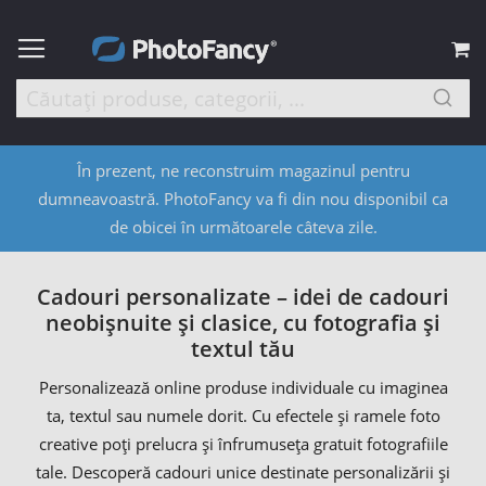
C
În prezent, ne reconstruim magazinul pentru
dumneavoastră. PhotoFancy va fi din nou disponibil ca
de obicei în următoarele câteva zile.
Cadouri personalizate – idei de cadouri
neobișnuite și clasice, cu fotografia și
textul tău
Personalizează online produse individuale cu imaginea
ta, textul sau numele dorit. Cu efectele și ramele foto
creative poți prelucra și înfrumuseța gratuit fotografiile
tale. Descoperă cadouri unice destinate personalizării și