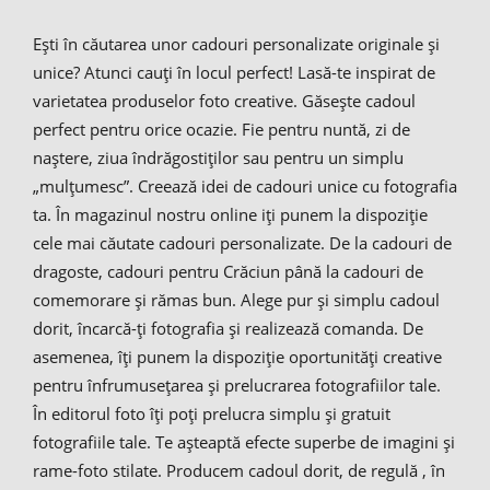
Ești în căutarea unor cadouri personalizate originale și
unice? Atunci cauți în locul perfect! Lasă-te inspirat de
varietatea produselor foto creative. Găsește cadoul
perfect pentru orice ocazie. Fie pentru nuntă, zi de
naștere, ziua îndrăgostiților sau pentru un simplu
„mulțumesc”. Creează idei de cadouri unice cu fotografia
ta. În magazinul nostru online iți punem la dispoziție
cele mai căutate cadouri personalizate. De la cadouri de
dragoste, cadouri pentru Crăciun până la cadouri de
comemorare și rămas bun. Alege pur și simplu cadoul
dorit, încarcă-ți fotografia și realizează comanda. De
asemenea, îți punem la dispoziție oportunități creative
pentru înfrumusețarea și prelucrarea fotografiilor tale.
În editorul foto îți poți prelucra simplu și gratuit
fotografiile tale. Te așteaptă efecte superbe de imagini și
rame-foto stilate. Producem cadoul dorit, de regulă , în