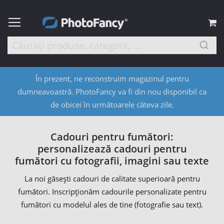
C
În prezent, ne reconstruim magazinul pentru
dumneavoastră. PhotoFancy va fi din nou disponibil ca
de obicei în următoarele câteva zile.
Cadouri pentru fumători:
personalizează cadouri pentru
fumători cu fotografii, imagini sau texte
La noi găsești cadouri de calitate superioară pentru
fumători. Inscripționăm cadourile personalizate pentru
fumători cu modelul ales de tine (fotografie sau text).