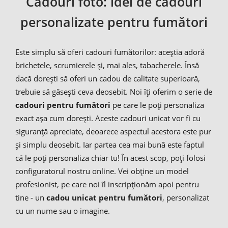
Cadouri foto: idei de cadouri
personalizate pentru fumători
Este simplu să oferi cadouri fumătorilor: aceștia adoră
brichetele, scrumierele și, mai ales, tabacherele. Însă
dacă dorești să oferi un cadou de calitate superioară,
trebuie să găsești ceva deosebit. Noi îți oferim o serie de
cadouri pentru fumători
pe care le poți personaliza
exact așa cum dorești. Aceste cadouri unicat vor fi cu
siguranță apreciate, deoarece aspectul acestora este pur
și simplu deosebit. Iar partea cea mai bună este faptul
că le poți personaliza chiar tu! În acest scop, poți folosi
configuratorul nostru online. Vei obține un model
profesionist, pe care noi îl inscripționăm apoi pentru
tine - un
cadou unicat pentru fumători
, personalizat
cu un nume sau o imagine.