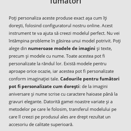
fumători
Poți personaliza aceste produse exact așa cum îți
dorești, folosind configuratorul nostru online. Acest
instrument te va ajuta să creezi modelul perfect. Nu vei
întâmpina probleme în găsirea unui model potrivit. Poți
alege din
numeroase modele de imagini
și texte,
precum și modele cu nume. Toate acestea pot fi
personalizate la rândul lor. Există modele pentru
aproape orice ocazie, iar acestea pot fi personalizate
conform imaginației tale.
Cadourile pentru fumători
pot fi personalizate cum dorești
: de la imagini
aniversare și nume scrise cu caractere haioase până la
gravuri elegante. Datorită gamei noastre variate și a
metodelor pe care le folosim, transferul modelului pe
care îl creezi pe produsul ales are drept rezultat un
accesoriu de calitate superioară.