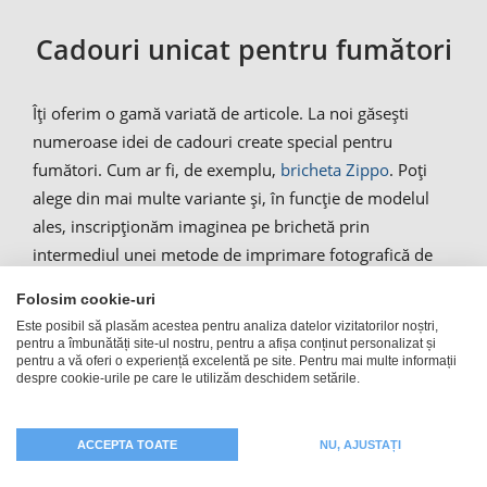
Cadouri unicat pentru fumători
Îți oferim o gamă variată de articole. La noi găsești
numeroase idei de cadouri create special pentru
fumători. Cum ar fi, de exemplu,
bricheta Zippo
. Poți
alege din mai multe variante și, în funcție de modelul
ales, inscripționăm imaginea pe brichetă prin
intermediul unei metode de imprimare fotografică de
înaltă calitate (Doming) sau gravăm textul ales pe
Folosim cookie-uri
brichetă. Dar există și brichete cu fotografie: de la
Este posibil să plasăm acestea pentru analiza datelor vizitatorilor noștri,
brichete antivânt și brichete cromate elegante până la
pentru a îmbunătăți site-ul nostru, pentru a afișa conținut personalizat și
pentru a vă oferi o experiență excelentă pe site. Pentru mai multe informații
brichete practice de aragaz și brelocuri cu brichetă.
despre cookie-urile pe care le utilizăm deschidem setările.
Inscripționăm brichetele cu modelul tău propriu, pe care
îl poți personaliza online. Fumătorii pot primi în dar și
ACCEPTA TOATE
NU, AJUSTAȚI
alte cadouri, în afară de brichete. Gama noastră de
produse include, de exemplu,
scrumiere personalizate
.