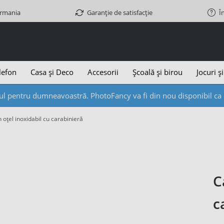
ermania
Garanție de satisfacție
Î
lefon
Casa și Deco
Accesorii
Școală și birou
Jocuri și
l pentru dumneavoastră. PhotoFancy va fi din nou disponibil ca d
n oțel inoxidabil cu carabinieră
C
c