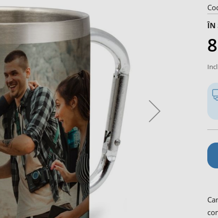
Co
ÎN
8
Inc
Can
com