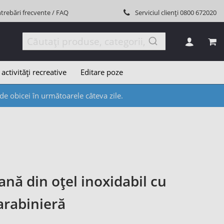
ntrebări frecvente / FAQ
Serviciul clienți
0800 672020
COȘ
 activități recreative
Editare poze
e obicei în următoarele câteva zile.
ană din oțel inoxidabil cu
arabinieră