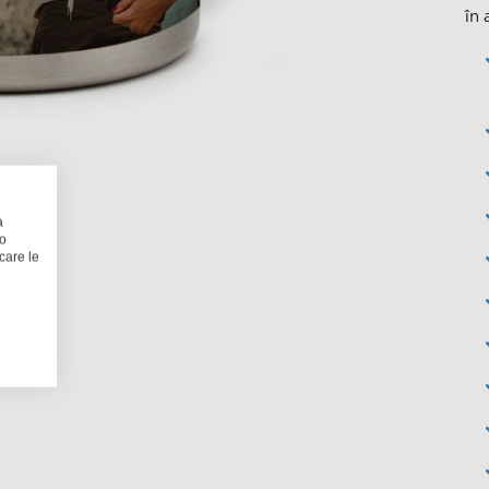
în 
a
 o
care le