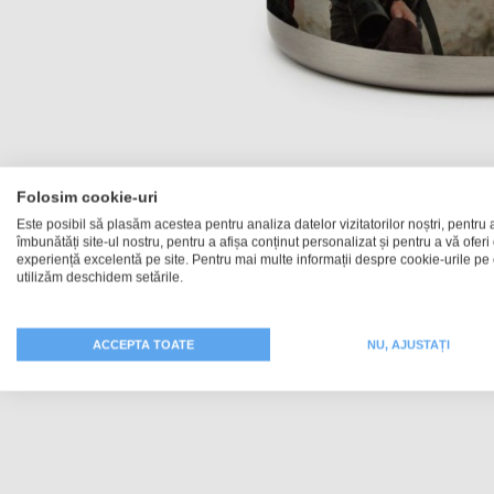
Folosim cookie-uri
Skip
Este posibil să plasăm acestea pentru analiza datelor vizitatorilor noștri, pentru 
to
îmbunătăți site-ul nostru, pentru a afișa conținut personalizat și pentru a vă oferi
experiență excelentă pe site. Pentru mai multe informații despre cookie-urile pe 
the
utilizăm deschidem setările.
beginning
of
ACCEPTA TOATE
NU, AJUSTAȚI
the
images
gallery