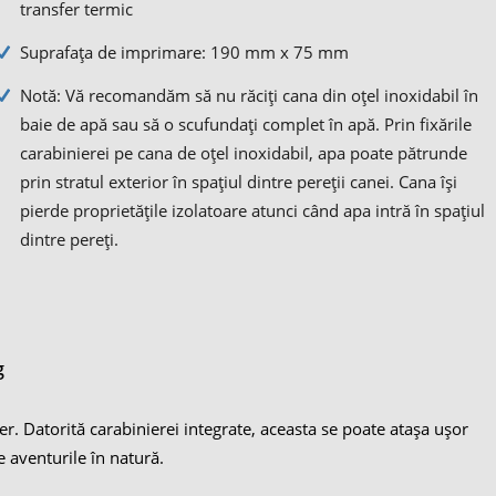
transfer termic
Suprafața de imprimare: 190 mm x 75 mm
Notă: Vă recomandăm să nu răciți cana din oțel inoxidabil în
baie de apă sau să o scufundați complet în apă. Prin fixările
carabinierei pe cana de oțel inoxidabil, apa poate pătrunde
prin stratul exterior în spațiul dintre pereții canei. Cana își
pierde proprietățile izolatoare atunci când apa intră în spațiul
dintre pereți.
g
er. Datorită carabinierei integrate, aceasta se poate atașa ușor
 aventurile în natură.