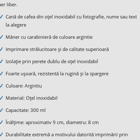
aer liber.
Cană de cafea din oțel inoxidabil cu fotografie, nume sau text
la alegere
Mâner cu carabinieră de culoare argintie
Imprimare strălucitoare și de calitate superioară
Izolație prin perete dublu de oțel inoxidabil
Foarte ușoară, rezistentă la rugină și la spargere
Culoare: Argintiu
Material: Oțel inoxidabil
Capacitate: 300 ml
Înălțime: aproximativ 9 cm, diametru: 8 cm
Durabilitate extremă a motivului datorită imprimării prin