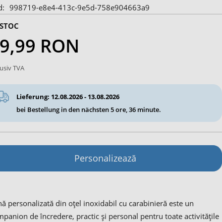
d
998719-e8e4-413c-9e5d-758e904663a9
 STOC
9,99 RON
lusiv TVA
Lieferung: 12.08.2026 - 13.08.2026
bei Bestellung in den nächsten
5 ore, 36 minute
.
Personalizează
ă personalizată din oțel inoxidabil cu carabinieră este un
panion de încredere, practic și personal pentru toate activitățile