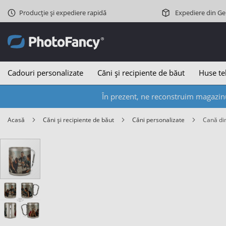
Producție și expediere rapidă
Expediere din G
Cadouri personalizate
Căni și recipiente de băut
Huse te
În prezent, ne reconstruim magazinu
Acasă
Căni și recipiente de băut
Căni personalizate
Cană di
Skip
to
the
end
of
the
images