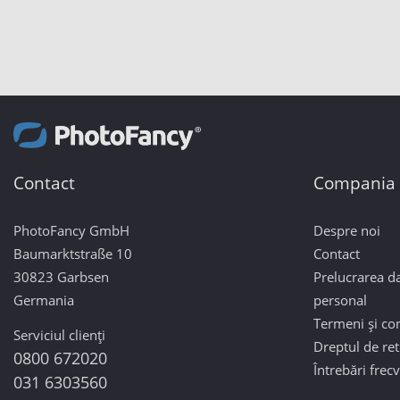
Contact
Compania
PhotoFancy GmbH
Despre noi
Baumarktstraße 10
Contact
30823 Garbsen
Prelucrarea da
Germania
personal
Termeni și con
Serviciul clienți
Dreptul de re
0800 672020
Întrebări frec
031 6303560