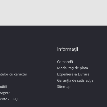
Informații
Comandă
Modalități de plată
telor cu caracter
Expediere & Livrare
Garanția de satisfacție
diții
Sitemap
tragere
vente / FAQ