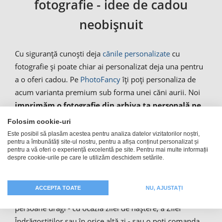
fotografie - idee de cadou
neobișnuit
Cu siguranță cunoști deja
cănile personalizate
cu
fotografie și poate chiar ai personalizat deja una pentru
a o oferi cadou. Pe
PhotoFancy
îți poți personaliza de
acum varianta premium sub forma unei căni aurii. Noi
imprimăm o fotografie din arhiva ta personală pe
o cană de cafea aurie
. Diferența față de alte căni este
Folosim cookie-uri
culoarea acesteia: în locul unei căni albe, îți oferim o
Este posibil să plasăm acestea pentru analiza datelor vizitatorilor noștri,
pentru a îmbunătăți site-ul nostru, pentru a afișa conținut personalizat și
cană aurie. Astfel, cana foto Gold scoate în evidență
pentru a vă oferi o experiență excelentă pe site. Pentru mai multe informații
modelul ales. Spre deosebire de
ceșcuțele Espresso
, ai la
despre cookie-urile pe care le utilizăm deschidem setările.
dispoziție o suprafață de 14 cm x 7,2 cm pentru a-ți
etala fotografia pe un fundal auriu. Cana de cafea Gold
ACCEPTA TOATE
NU, AJUSTAȚI
imprimată cu fotografie o poți oferi cadou unei
persoane dragi - cu ocazia zilei de naștere, a Zilei
Îndrăgostiților sau în orice altă zi - sau o poți comanda