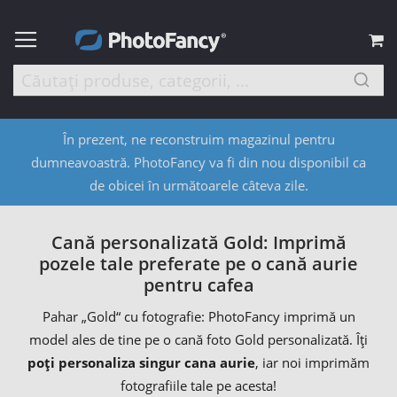
C
În prezent, ne reconstruim magazinul pentru
dumneavoastră. PhotoFancy va fi din nou disponibil ca
de obicei în următoarele câteva zile.
Cană personalizată Gold: Imprimă
pozele tale preferate pe o cană aurie
pentru cafea
Pahar „Gold“ cu fotografie: PhotoFancy imprimă un
model ales de tine pe o cană foto Gold personalizată. Îți
poți personaliza singur cana aurie
, iar noi imprimăm
fotografiile tale pe acesta!