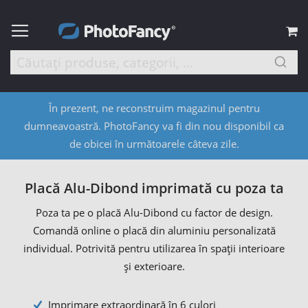
C
În prezent, ne reconstruim magazinul pentru
dumneavoastră. PhotoFancy va fi din nou disponibil ca
de obicei în următoarele câteva zile.
Placă Alu-Dibond imprimată cu poza ta
Poza ta pe o placă Alu-Dibond cu factor de design.
Comandă online o placă din aluminiu personalizată
individual. Potrivită pentru utilizarea în spații interioare
și exterioare.
Imprimare extraordinară în 6 culori