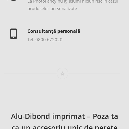
La PhotoFancy nu îţi asumi niciun risc în cazul
produselor personalizate
Consultanță personală
Tel. 0800 672020
Alu-Dibond imprimat – Poza ta
ca un accesoriu unic de perete