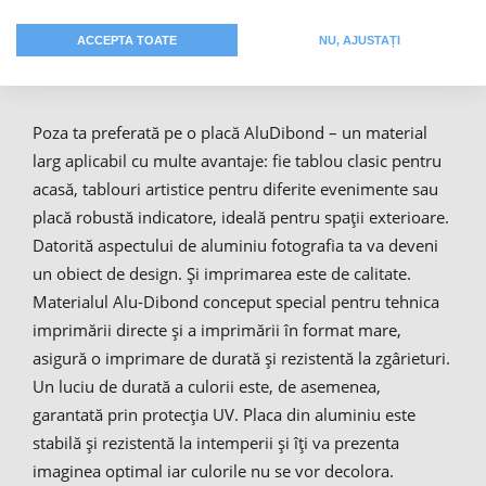
Placă de aluminiu personalizată
ACCEPTA TOATE
NU, AJUSTAȚI
individual
Poza ta preferată pe o placă AluDibond – un material
larg aplicabil cu multe avantaje: fie tablou clasic pentru
acasă, tablouri artistice pentru diferite evenimente sau
placă robustă indicatore, ideală pentru spații exterioare.
Datorită aspectului de aluminiu fotografia ta va deveni
un obiect de design. Și imprimarea este de calitate.
Materialul Alu-Dibond conceput special pentru tehnica
imprimării directe și a imprimării în format mare,
asigură o imprimare de durată și rezistentă la zgârieturi.
Un luciu de durată a culorii este, de asemenea,
garantată prin protecția UV. Placa din aluminiu este
stabilă și rezistentă la intemperii și îți va prezenta
imaginea optimal iar culorile nu se vor decolora.