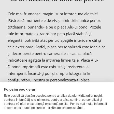
Cele mai frumoase imagini sunt întotdeuna ale tale!
Păstrează momentele de vis și amintirile unice pentru
totdeauna, punându-le pe o placă Alu-Dibond. Pozele
tale imprimate extraordinar pe o placă stabilă și
elegantă, potrivită atât pentru spațiile interioare cât și
cele exterioare. Astfel, placa personalizată este ideală ca
și decor perete pentru camera de zi sau ca placă
indicatoare agățată la intrarea firmei tale. Placa Alu-
Dibond imprimată este robustă și rezistentă la
intemperii. Încarcă-ți pur și simplu fotografia în
configuratorul nostru și personalizează-ți placa
AluDibond în dimensiunea dorită. Imprimarea pe
Folosim cookie-uri
tabloul Alu Dibond se realizează direct într-o tehnică
Este posibil să plasăm acestea pentru analiza datelor vizitatorilor noștri,
extraordinară de imprimare în 6 culori.
pentru a îmbunătăți site-ul nostru, pentru a afișa conținut personalizat și
pentru a vă oferi o experiență excelentă pe site. Pentru mai multe informații
despre cookie-urile pe care le utilizăm deschidem setările.