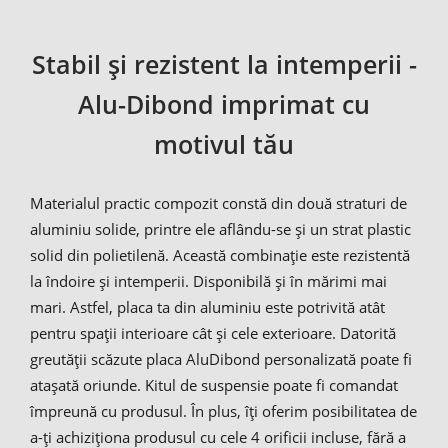
Stabil și rezistent la intemperii -
Alu-Dibond imprimat cu
motivul tău
Materialul practic compozit constă din două straturi de
aluminiu solide, printre ele aflându-se și un strat plastic
solid din polietilenă. Această combinație este rezistentă
la îndoire și intemperii. Disponibilă și în mărimi mai
mari. Astfel, placa ta din aluminiu este potrivită atât
pentru spații interioare cât și cele exterioare. Datorită
greutății scăzute placa AluDibond personalizată poate fi
atașată oriunde. Kitul de suspensie poate fi comandat
împreună cu produsul. În plus, îți oferim posibilitatea de
a-ți achiziționa produsul cu cele 4 orificii incluse, fără a