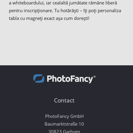
a whiteboardului, iar cealaltă jumătate rămâne liberă
pentru inscripționare. Tu hotărăști – îți poți personaliza
tabla cu magneți exact așa cum dorești!
Contact
PhotoFancy GmbH
Baumarktstraße 10
30823 Garbsen