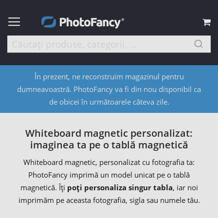
C
În prezent, ne reconstruim magazinul pentru
dumneavoastră. PhotoFancy va fi din nou disponibil ca
de obicei în următoarele câteva zile.
Whiteboard magnetic personalizat:
imaginea ta pe o tablă magnetică
Whiteboard magnetic, personalizat cu fotografia ta:
PhotoFancy imprimă un model unicat pe o tablă
magnetică. Îți
poți personaliza singur tabla
, iar noi
imprimăm pe aceasta fotografia, sigla sau numele tău.