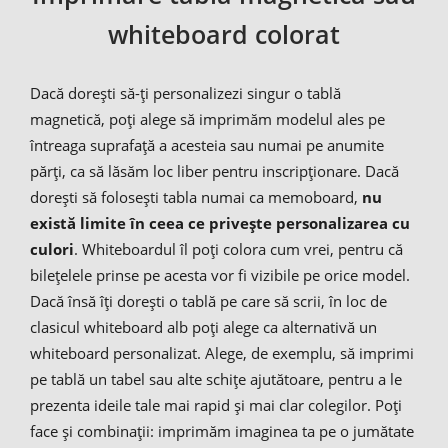
whiteboard colorat
Dacă dorești să-ți personalizezi singur o tablă
magnetică, poți alege să imprimăm modelul ales pe
întreaga suprafață a acesteia sau numai pe anumite
părți, ca să lăsăm loc liber pentru inscripționare. Dacă
dorești să folosești tabla numai ca memoboard,
nu
există limite în ceea ce privește personalizarea cu
culori
. Whiteboardul îl poți colora cum vrei, pentru că
bilețelele prinse pe acesta vor fi vizibile pe orice model.
Dacă însă îți dorești o tablă pe care să scrii, în loc de
clasicul whiteboard alb poți alege ca alternativă un
whiteboard personalizat. Alege, de exemplu, să imprimi
pe tablă un tabel sau alte schițe ajutătoare, pentru a le
prezenta ideile tale mai rapid și mai clar colegilor. Poți
face și combinații: imprimăm imaginea ta pe o jumătate