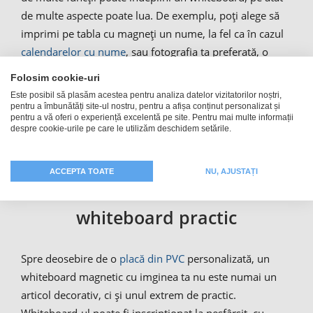
de multe aspecte poate lua. De exemplu, poți alege să
imprimi pe tabla cu magneți un nume, la fel ca în cazul
calendarelor cu nume
, sau fotografia ta preferată, o
siglă ori un desen. Indiferent de motivul pentru care ai
Folosim cookie-uri
nevoie de un whiteboard, tabla magnetică personalizată
Este posibil să plasăm acestea pentru analiza datelor vizitatorilor noștri,
cu fotografia ta va arăta exact așa cum îți dorești!
pentru a îmbunătăți site-ul nostru, pentru a afișa conținut personalizat și
pentru a vă oferi o experiență excelentă pe site. Pentru mai multe informații
despre cookie-urile pe care le utilizăm deschidem setările.
Fotografia ta pe o tablă
ACCEPTA TOATE
NU, AJUSTAȚI
magnetică: personalizare
whiteboard practic
Spre deosebire de o
placă din PVC
personalizată, un
whiteboard magnetic cu imginea ta nu este numai un
articol decorativ, ci și unul extrem de practic.
Whiteboard-ul poate fi inscripționat la nesfârșit, cu