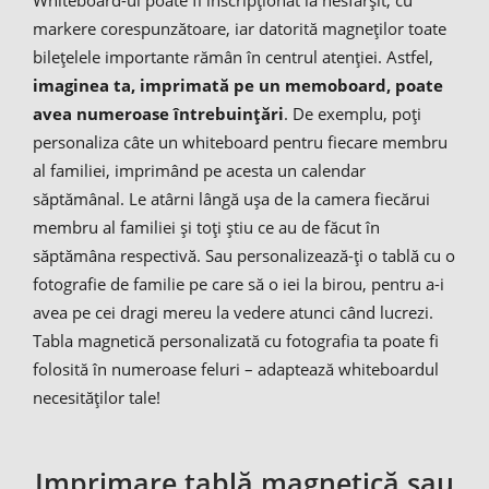
markere corespunzătoare, iar datorită magneților toate
bilețelele importante rămân în centrul atenției. Astfel,
imaginea ta, imprimată pe un memoboard, poate
avea numeroase întrebuințări
. De exemplu, poți
personaliza câte un whiteboard pentru fiecare membru
al familiei, imprimând pe acesta un calendar
săptămânal. Le atârni lângă ușa de la camera fiecărui
membru al familiei și toți știu ce au de făcut în
săptămâna respectivă. Sau personalizează-ți o tablă cu o
fotografie de familie pe care să o iei la birou, pentru a-i
avea pe cei dragi mereu la vedere atunci când lucrezi.
Tabla magnetică personalizată cu fotografia ta poate fi
folosită în numeroase feluri – adaptează whiteboardul
necesităților tale!
Imprimare tablă magnetică sau