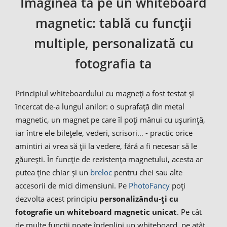
Imaginea ta pe un whiteboard
magnetic: tablă cu funcții
multiple, personalizată cu
fotografia ta
Principiul whiteboardului cu magneți a fost testat și
încercat de-a lungul anilor: o suprafață din metal
magnetic, un magnet pe care îl poți mânui cu ușurință,
iar între ele bilețele, vederi, scrisori… - practic orice
amintiri ai vrea să ții la vedere, fără a fi necesar să le
găurești. În funcție de rezistența magnetului, acesta ar
putea ține chiar și un
breloc
pentru chei sau alte
accesorii de mici dimensiuni. Pe
PhotoFancy
poți
dezvolta acest principiu
personalizându-ți cu
fotografie un whiteboard magnetic unicat
. Pe cât
de multe funcții poate îndeplini un whiteboard, pe atât