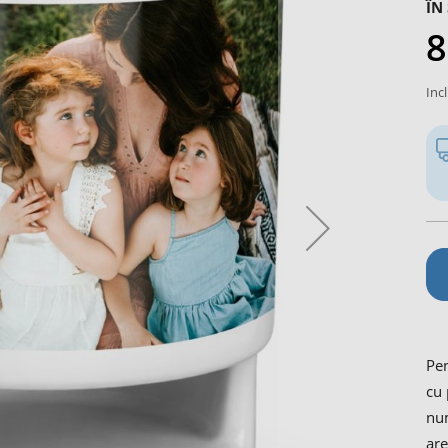
ÎN
8
Inc
Pen
cu 
num
are