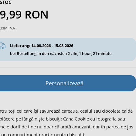
 STOC
9,99 RON
lusiv TVA
Lieferung: 14.08.2026 - 15.08.2026
bei Bestellung in den nächsten
2 zile, 1 hour, 21 minute
.
Personalizează
tru toți cei care își savurează cafeaua, ceaiul sau ciocolata caldă
plăcere pe lângă niște biscuiți: Cana Cookie cu fotografia sau
ele dorit de tine nu doar că arată amuzant, dar în partea de jos
 un compartiment practic pentru biscuiți.