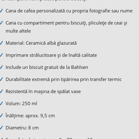
Cana de cafea personalizată cu propria fotografie sau nume
Cana cu compartiment pentru biscuiți, pliculețe de ceai și
multe altele
Material: Ceramică albă glazurată
Imprimare strălucitoare și de înaltă calitate
Include un biscuit gratuit de la Bahlsen
Durabilitate extremă prin tipărirea prin transfer termic
Rezistentă în mașina de spălat vase
Volum: 250 ml
Înălțime: aprox. 9,5 cm
Diametru: 8 cm