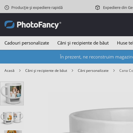
Producție și expediere rapidă
Expediere din G
Cadouri personalizate
Căni și recipiente de băut
Huse te
În prezent, ne reconstruim magazinu
Acasă
Căni și recipiente de băut
Căni personalizate
Cana C
Skip
to
the
end
of
the
images