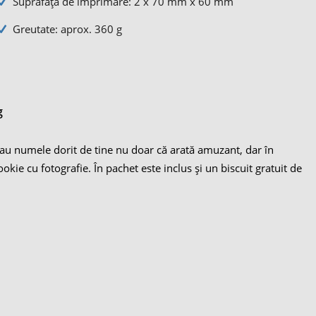
Suprafața de imprimare: 2 x 70 mm x 60 mm
Greutate: aprox. 360 g
g
a sau numele dorit de tine nu doar că arată amuzant, dar în
okie cu fotografie. În pachet este inclus și un biscuit gratuit de