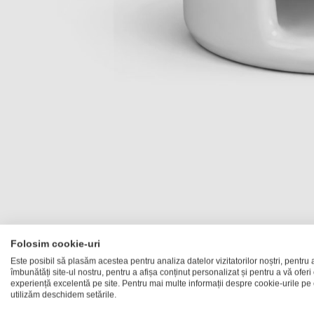
Skip
to
the
beginning
of
the
Folosim cookie-uri
images
Este posibil să plasăm acestea pentru analiza datelor vizitatorilor noștri, pentru 
gallery
îmbunătăți site-ul nostru, pentru a afișa conținut personalizat și pentru a vă oferi
experiență excelentă pe site. Pentru mai multe informații despre cookie-urile pe 
utilizăm deschidem setările.