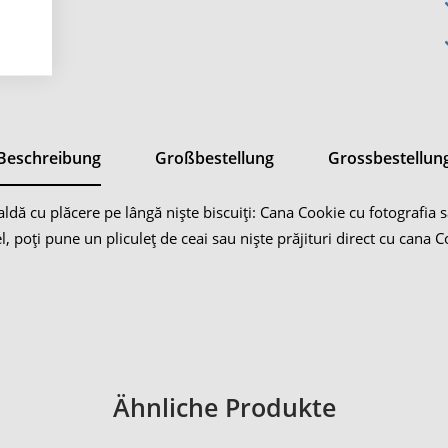
Beschreibung
Großbestellung
Grossbestellun
 caldă cu plăcere pe lângă niște biscuiți: Cana Cookie cu fotografi
 poți pune un pliculeț de ceai sau niște prăjituri direct cu cana Co
Ähnliche Produkte