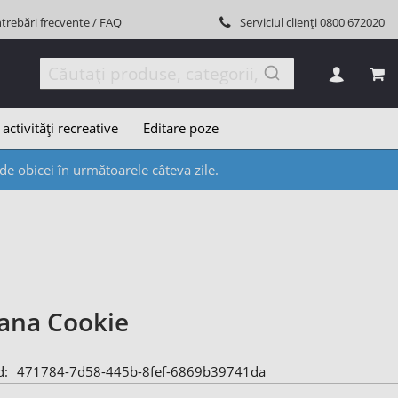
ntrebări frecvente / FAQ
Serviciul clienți
0800 672020
COȘ
 activități recreative
Editare poze
e obicei în următoarele câteva zile.
ana Cookie
d
471784-7d58-445b-8fef-6869b39741da