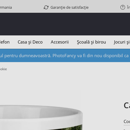
ermania
Garanție de satisfacție
Î
lefon
Casa și Deco
Accesorii
Școală și birou
Jocuri și
l pentru dumneavoastră. PhotoFancy va fi din nou disponibil ca d
ookie
C
Co