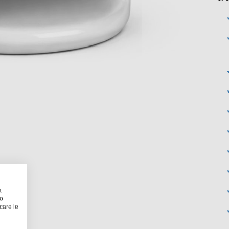
a
 o
care le