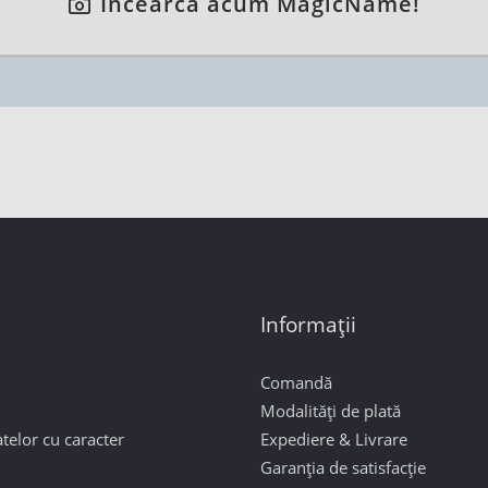
Încearcă acum MagicName!
Informații
Comandă
Modalități de plată
telor cu caracter
Expediere & Livrare
Garanția de satisfacție