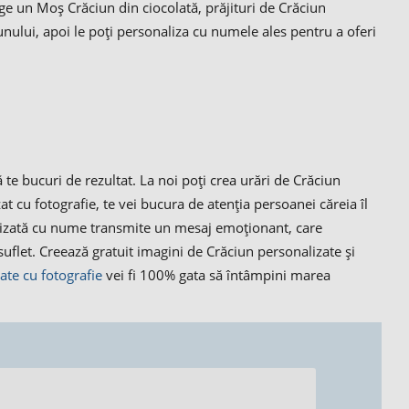
ege un Moș Crăciun din ciocolată, prăjituri de Crăciun
ului, apoi le poți personaliza cu numele ales pentru a oferi
n
te bucuri de rezultat. La noi poți crea urări de Crăciun
izat cu fotografie, te vei bucura de atenția persoanei căreia îl
alizată cu nume transmite un mesaj emoționant, care
uflet. Creează gratuit imagini de Crăciun personalizate și
ate cu fotografie
vei fi 100% gata să întâmpini marea