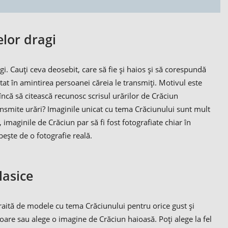
lor dragi
i. Cauți ceva deosebit, care să fie și haios și să corespundă
at în amintirea persoanei căreia le transmiți. Motivul este
încă să citească recunosc scrisul urărilor de Crăciun
ansmite urări? Imaginile unicat cu tema Crăciunului sunt mult
, imaginile de Crăciun par să fi fost fotografiate chiar în
ește de o fotografie reală.
lasice
raită de modele cu tema Crăciunului pentru orice gust și
oare sau alege o imagine de Crăciun haioasă. Poți alege la fel