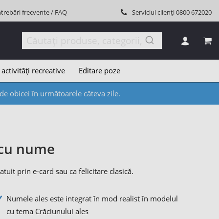
ntrebări frecvente / FAQ
Serviciul clienți
0800 672020
COȘ
 activități recreative
Editare poze
e obicei în următoarele câteva zile.
n cu nume
it prin e-card sau ca felicitare clasică.
Numele ales este integrat în mod realist în modelul
cu tema Crăciunului ales