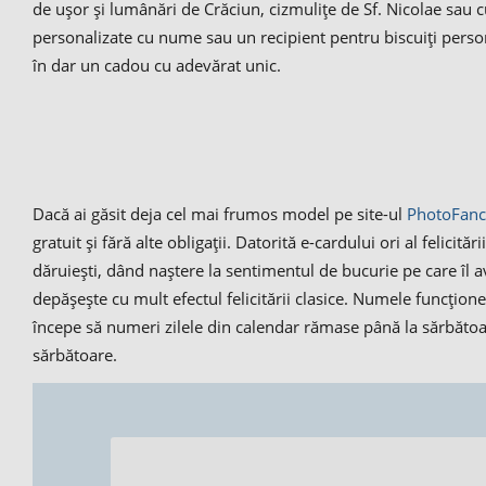
de ușor și lumânări de Crăciun, cizmulițe de Sf. Nicolae sau c
personalizate cu nume sau un recipient pentru biscuiți perso
în dar un cadou cu adevărat unic.
Dacă ai găsit deja cel mai frumos model pe site-ul
PhotoFanc
gratuit și fără alte obligații. Datorită e-cardului ori al felici
dăruiești, dând naștere la sentimentul de bucurie pe care î
depășește cu mult efectul felicitării clasice. Numele funcțion
începe să numeri zilele din calendar rămase până la sărbătoar
sărbătoare.