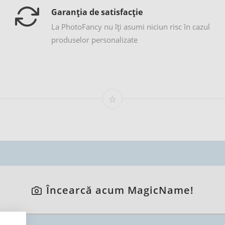
Garanția de satisfacție
La PhotoFancy nu îţi asumi niciun risc în cazul
produselor personalizate
Încearcă acum MagicName!