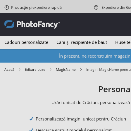
Producție și expediere rapidă
Expediere din G
Cadouri personalizate
Căni și recipiente de băut
Huse te
În prezent, ne reconstruim magazinu
Acasă
Editare poze
MagicName
Imagini MagicName pentru
Personal
Urări unicat de Crăciun: personalizează 
Personalizează imagini unicat pentru Crăciun
Descarcă gratuit modelul personalizat