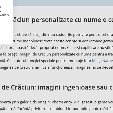
a
 o
care le
de Crăciun personalizate cu numele ce
 iar tu trebuie să alegi din nou cadourile potrivite pentru cei drag
zate cu nume îndeplinesc toate aceste cerințe și vor rămâne garant
 asupra noastră decât propriul nume. Chiar și copiii care nu știu 
 să folosești imagini de Crăciun personalizate cu nume pentru a tr
mână. Cu ajutorul funcției speciale pentru montaje foto
MagicName
aginea de Crăciun, iar iluzia funcționează: imaginea nu se deoseb
 de Crăciun: imagini ingenioase sau c
poartă prin galeria de imagini PhotoFancy. Aici găsești o gamă va
păt ninsă, încântă privitorul cu tablouri împodobite pentru sărbăt