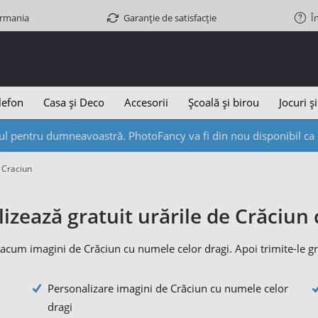
ermania
Garanție de satisfacție
Î
lefon
Casa și Deco
Accesorii
Școală și birou
Jocuri și
l pentru dumneavoastră. PhotoFancy va fi din nou disponibil ca d
 Craciun
izează gratuit urările de Crăciu
acum imagini de Crăciun cu numele celor dragi. Apoi trimite-le gratu
Personalizare imagini de Crăciun cu numele celor
dragi