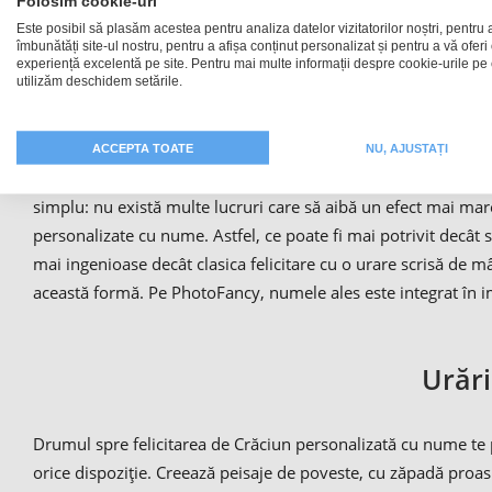
Folosim cookie-uri
Este posibil să plasăm acestea pentru analiza datelor vizitatorilor noștri, pentru 
îmbunătăți site-ul nostru, pentru a afișa conținut personalizat și pentru a vă oferi
experiență excelentă pe site. Pentru mai multe informații despre cookie-urile pe 
Imagini 
utilizăm deschidem setările.
În fiecare an, ziua de 24 decembrie pare că vine mai devreme -
ACCEPTA TOATE
NU, AJUSTAȚI
motto-ului „simplu, dar genial“? Urările de Crăciun personali
simplu: nu există multe lucruri care să aibă un efect mai mare
personalizate cu nume. Astfel, ce poate fi mai potrivit decât
mai ingenioase decât clasica felicitare cu o urare scrisă de 
această formă. Pe PhotoFancy, numele ales este integrat în im
Urări
Drumul spre felicitarea de Crăciun personalizată cu nume te 
orice dispoziție. Creează peisaje de poveste, cu zăpadă proas