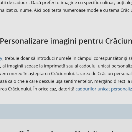
utii de cadouri. Dacă preferi o imagine cu specific culinar, poți al
nalizat cu nume. Aici poți testa numeroase modele cu tema Crăciun
Personalizare imagini pentru Crăciu
y
, trebuie doar să introduci numele în câmpul corespunzător și să 
tării, al imaginii scoase la imprimată sau al cadoului unicat personal
l avem mereu în așteptarea Crăciunului. Urarea de Crăciun person
ează ca o cheie care descuie ușa sentimentelor, mergând direct la s
ea Crăciunului. În orice caz, datorită
cadourilor unicat personaliz