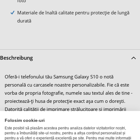
foto
Materiale de înaltă calitate pentru protecție de lungă
durată
Beschreibung
Oferă-i telefonului tău Samsung Galaxy S10 o notă
personală cu carcasele noastre personalizabile. Fie că este
vorba de propria fotografie, numele sau textul ales de tine -
proiectează-ți husa de protecție exact așa cum o dorești.
Datorită calității de imprimare strălucitoare și imprimării
rezistente la zgârieturi, designul tău va dura mult timp și va
Folosim cookie-uri
face din husa telefonului tău mobil o adevărată atracție.
Este posibil să plasăm acestea pentru analiza datelor vizitatorilor noștri,
pentru a îmbunătăți site-ul nostru, pentru a afișa conținut personalizat și
Alege protecția perfectă pentru dispozitivul tău din diferite
pentru a vă oferi o experiență excelentă pe site. Pentru mai multe informații