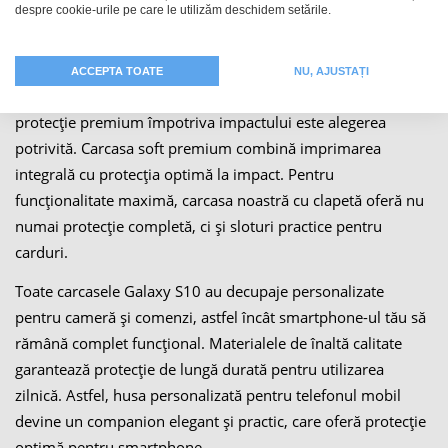
despre cookie-urile pe care le utilizăm deschidem setările.
tipuri de huse (în funcție de model): husa rigidă subțire
impresionează prin armătura sa metalică, în timp ce husa
rigidă premium impresionează prin imprimeul său complet.
ACCEPTA TOATE
NU, AJUSTAȚI
Dorești și mai multă protecție? Atunci carcasa soft cu
protecție premium împotriva impactului este alegerea
potrivită. Carcasa soft premium combină imprimarea
integrală cu protecția optimă la impact. Pentru
funcționalitate maximă, carcasa noastră cu clapetă oferă nu
numai protecție completă, ci și sloturi practice pentru
carduri.
Toate carcasele Galaxy S10 au decupaje personalizate
pentru cameră și comenzi, astfel încât smartphone-ul tău să
rămână complet funcțional. Materialele de înaltă calitate
garantează protecție de lungă durată pentru utilizarea
zilnică. Astfel, husa personalizată pentru telefonul mobil
devine un companion elegant și practic, care oferă protecție
optimă pentru smartphone.