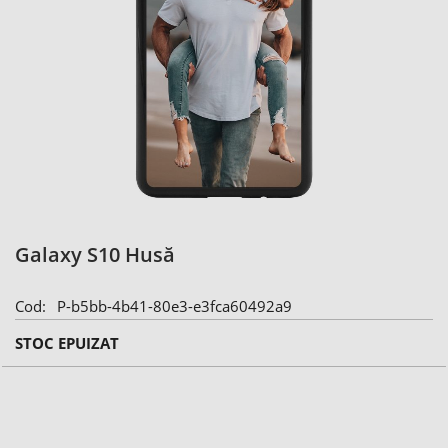
Skip
Galaxy S10 Husă
to
the
Cod
P-b5bb-4b41-80e3-e3fca60492a9
beginning
of
STOC EPUIZAT
the
images
gallery