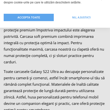
despre cookie-urile pe care le utilizăm deschidem setările.
tipuri de huse (în funcție de model): husa rigidă subțire
impresionează prin armătura sa metalică, în timp ce husa
rigidă premium impresionează prin imprimeul său complet.
ACCEPTA TOATE
NU, AJUSTAȚI
Dorești și mai multă protecție? Atunci carcasa soft cu
protecție premium împotriva impactului este alegerea
potrivită. Carcasa soft premium combină imprimarea
integrală cu protecția optimă la impact. Pentru
funcționalitate maximă, carcasa noastră cu clapetă oferă nu
numai protecție completă, ci și sloturi practice pentru
carduri.
Toate carcasele Galaxy S22 Ultra au decupaje personalizate
pentru cameră și comenzi, astfel încât smartphone-ul tău să
rămână complet funcțional. Materialele de înaltă calitate
garantează protecție de lungă durată pentru utilizarea
zilnică. Astfel, husa personalizată pentru telefonul mobil
devine un companion elegant și practic, care oferă protecție
optimă pentru smartphone.