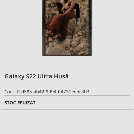
Skip
Galaxy S22 Ultra Husă
to
the
Cod
P-d585-4b42-9994-04731eddc3b3
beginning
of
STOC EPUIZAT
the
images
gallery