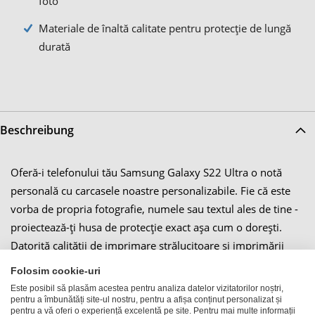
foto
Materiale de înaltă calitate pentru protecție de lungă
durată
Beschreibung
Oferă-i telefonului tău Samsung Galaxy S22 Ultra o notă
personală cu carcasele noastre personalizabile. Fie că este
vorba de propria fotografie, numele sau textul ales de tine -
proiectează-ți husa de protecție exact așa cum o dorești.
Datorită calității de imprimare strălucitoare și imprimării
rezistente la zgârieturi, designul tău va dura mult timp și va
Folosim cookie-uri
face din husa telefonului tău mobil o adevărată atracție.
Este posibil să plasăm acestea pentru analiza datelor vizitatorilor noștri,
pentru a îmbunătăți site-ul nostru, pentru a afișa conținut personalizat și
Alege protecția perfectă pentru dispozitivul tău din diferite
pentru a vă oferi o experiență excelentă pe site. Pentru mai multe informații