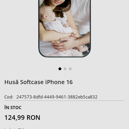
Skip
Husă Softcase iPhone 16
to
the
Cod
247573-8dfd-4449-9461-3882eb5ca832
beginning
of
ÎN STOC
the
124,99 RON
images
gallery