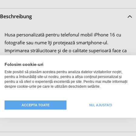
Beschreibung
Husa personalizată pentru telefonul mobil iPhone 16 cu
fotografie sau nume îți protejează smartphone-ul.
Imprimarea strălucitoare și de o calitate superioară face ca
husa ta pentru Apple iPhone 16 să fie un adevărat punct de
Folosim cookie-uri
atracție. Decupajele potrivite pentru elementele de comandă
Este posibil să plasăm acestea pentru analiza datelor vizitatorilor noștri,
și pentru camera foto asigură faptul că husa de protecție
pentru a îmbunătăți site-ul nostru, pentru a afișa conținut personalizat și
pentru iPhone 16 este un însoțitor practic și stilat în viața de
pentru a vă oferi o experiență excelentă pe site. Pentru mai multe informații
despre cookie-urile pe care le utilizăm deschidem setările.
zi cu zi. În mod deosebit, protecția premium împotriva
șocurilor, care protejează optim partea din spate și pereții
laterali ai telefonului tău, este foarte utilă. Astfel, acesta nu
ACCEPTA TOATE
NU, AJUSTAȚI
alunecă sau sare afară și nu se deteriorează.