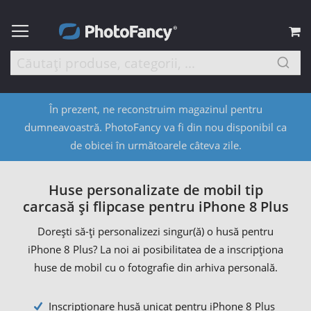
C
În prezent, ne reconstruim magazinul pentru
dumneavoastră. PhotoFancy va fi din nou disponibil ca
de obicei în următoarele câteva zile.
Huse personalizate de mobil tip
carcasă și flipcase pentru iPhone 8 Plus
Dorești să-ți personalizezi singur(ă) o husă pentru
iPhone 8 Plus? La noi ai posibilitatea de a inscripționa
huse de mobil cu o fotografie din arhiva personală.
Inscripționare husă unicat pentru iPhone 8 Plus