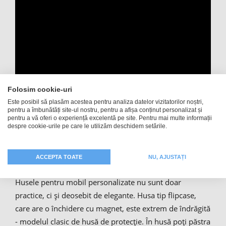
Folosim cookie-uri
Este posibil să plasăm acestea pentru analiza datelor vizitatorilor noștri,
pentru a îmbunătăți site-ul nostru, pentru a afișa conținut personalizat și
pentru a vă oferi o experiență excelentă pe site. Pentru mai multe informații
despre cookie-urile pe care le utilizăm deschidem setările.
Carcasă foto de protecție cu o
imagine proprie
ACCEPTA TOATE
NU, AJUSTAȚI
Husele pentru mobil personalizate nu sunt doar
practice, ci și deosebit de elegante. Husa tip flipcase,
care are o închidere cu magnet, este extrem de îndrăgită
- modelul clasic de husă de protecție. În husă poți păstra