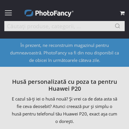
C
În prezent, ne reconstruim magazinul pentru
dumneavoastră. PhotoFancy va fi din nou disponibil ca
de obicei în următoarele câteva zile.
Husă personalizată cu poza ta pentru
Huawei P20
E cazul să-ți iei o husă nouă? Și vrei ca de data asta să
fie ceva deosebit? Atunci creează pur și simplu o
husă pentru telefonul tău Huawei P20, exact așa cum
o dorești.