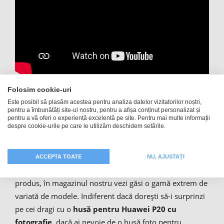
Folosim cookie-uri
Husă smartphone, husă foto,
Este posibil să plasăm acestea pentru analiza datelor vizitatorilor noștri,
pentru a îmbunătăți site-ul nostru, pentru a afișa conținut personalizat și
husă de protecție sau husă de
pentru a vă oferi o experiență excelentă pe site. Pentru mai multe informații
despre cookie-urile pe care le utilizăm deschidem setările.
mobil cu fotografie
ACCEPTA TOATE
NU, AJUSTAȚI
Deoarece există moduri infinite de a personaliza un
produs, în magazinul nostru vezi găsi o gamă extrem de
variată de modele. Indiferent dacă dorești să-i surprinzi
pe cei dragi cu o
husă pentru Huawei P20 cu
fotografie
, dacă ai nevoie de o husă foto pentru