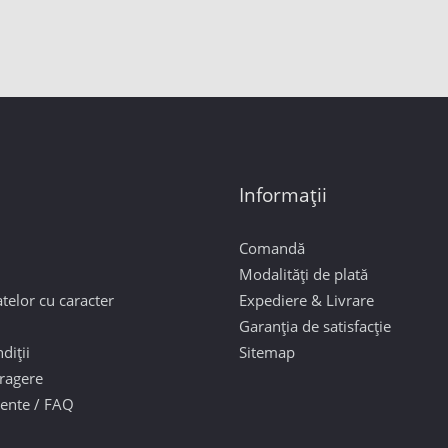
Informații
Comandă
Modalități de plată
telor cu caracter
Expediere & Livrare
Garanția de satisfacție
diții
Sitemap
tragere
vente / FAQ