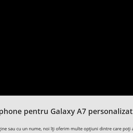
hone pentru Galaxy A7 personalizat
agine sau cu un nume, noi îți oferim multe opțiuni dintre care po