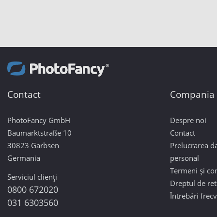
Contact
Compania
PhotoFancy GmbH
Despre noi
Baumarktstraße 10
Contact
30823 Garbsen
Prelucrarea da
Germania
personal
Termeni și con
Serviciul clienți
Dreptul de re
0800 672020
Întrebări frec
031 6303560