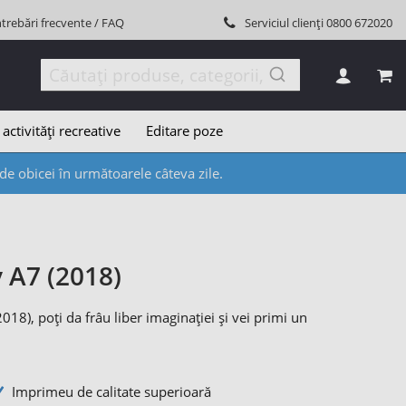
ntrebări frecvente / FAQ
Serviciul clienți
0800 672020
COȘ
 activități recreative
Editare poze
e obicei în următoarele câteva zile.
 A7 (2018)
8), poți da frâu liber imaginației și vei primi un
Imprimeu de calitate superioară