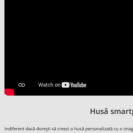
Husă smartp
Indiferent dacă dorești să creezi o husă personalizată cu o im