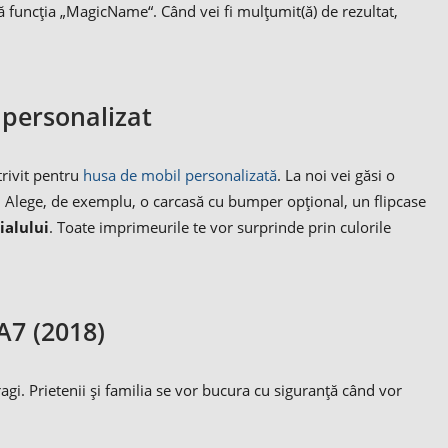
ă funcția „MagicName“. Când vei fi mulțumit(ă) de rezultat,
 personalizat
trivit pentru
husa de mobil personalizată
. La noi vei găsi o
i. Alege, de exemplu, o carcasă cu bumper opțional, un flipcase
ialului
. Toate imprimeurile te vor surprinde prin culorile
A7 (2018)
agi. Prietenii și familia se vor bucura cu siguranță când vor