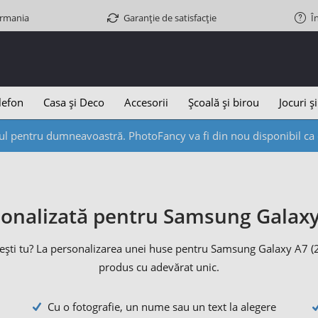
ermania
Garanție de satisfacție
Î
lefon
Casa și Deco
Accesorii
Școală și birou
Jocuri și
l pentru dumneavoastră. PhotoFancy va fi din nou disponibil ca d
onalizată pentru Samsung Galaxy
 ești tu? La personalizarea unei huse pentru Samsung Galaxy A7 (201
produs cu adevărat unic.
Cu o fotografie, un nume sau un text la alegere