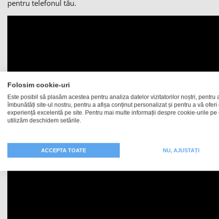
pentru telefonul tău.
Folosim cookie-uri
Este posibil să plasăm acestea pentru analiza datelor vizitatorilor noștri, pentru 
îmbunătăți site-ul nostru, pentru a afișa conținut personalizat și pentru a vă oferi
experiență excelentă pe site. Pentru mai multe informații despre cookie-urile pe 
utilizăm deschidem setările.
ACCEPTA TOATE
NU, AJUSTAȚI