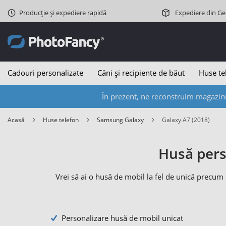
Producție și expediere rapidă
Expediere din G
Cadouri personalizate
Căni și recipiente de băut
Huse te
În prezent, ne reconstruim magazinu
Acasă
Huse telefon
Samsung Galaxy
Galaxy A7 (2018)
Husă pers
Vrei să ai o husă de mobil la fel de unică precum
Personalizare husă de mobil unicat