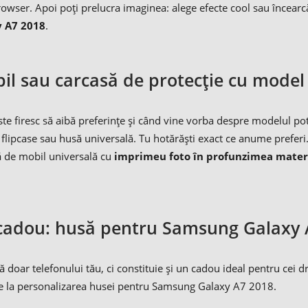
owser. Apoi poți prelucra imaginea: alege efecte cool sau încearc
y A7 2018
.
l sau carcasă de protecție cu model
te firesc să aibă preferințe și când vine vorba despre modelul po
, flipcase sau husă universală. Tu hotărăști exact ce anume prefer
să de mobil universală cu
imprimeu foto în profunzimea mater
cadou: husă pentru Samsung Galaxy 
doar telefonului tău, ci constituie și un cadou ideal pentru cei dr
ne la personalizarea husei pentru Samsung Galaxy A7 2018.