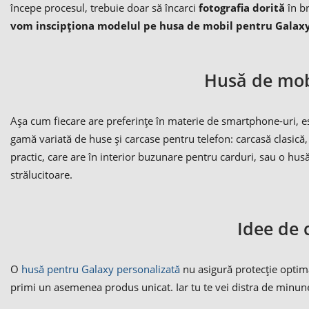
începe procesul, trebuie doar să încarci
fotografia dorită
în br
vom inscipționa modelul pe husa de mobil pentru Galax
Husă de mobi
Așa cum fiecare are preferințe în materie de smartphone-uri, es
gamă variată de huse și carcase pentru telefon: carcasă clasică
practic, care are în interior buzunare pentru carduri, sau o hu
strălucitoare.
Idee de 
O
husă pentru Galaxy personalizată
nu asigură protecție optimă 
primi un asemenea produs unicat. Iar tu te vei distra de minu