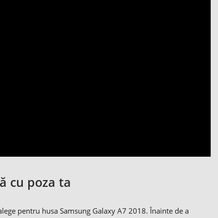
ă cu poza ta
ți alege pentru husa Samsung Galaxy A7 2018. Înainte de a