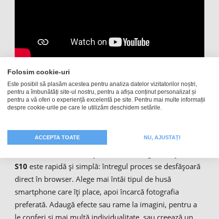
Folosim cookie-uri
Husă smartphone pentru
Este posibil să plasăm acestea pentru analiza datelor vizitatorilor noștri,
pentru a îmbunătăți site-ul nostru, pentru a afișa conținut personalizat și
pentru a vă oferi o experiență excelentă pe site. Pentru mai multe informații
Galaxy S10 personalizată cu
despre cookie-urile pe care le utilizăm deschidem setările.
poza ta
ACCEPTA TOATE
NU, AJUSTAȚI
Personalizarea husei pentru
Samsung Galaxy
S10
este rapidă și simplă: întregul proces se desfășoară
direct în browser. Alege mai întâi tipul de husă
smartphone care îți place, apoi încarcă fotografia
preferată. Adaugă efecte sau rame la imagini, pentru a
le conferi și mai multă individualitate, sau creează un