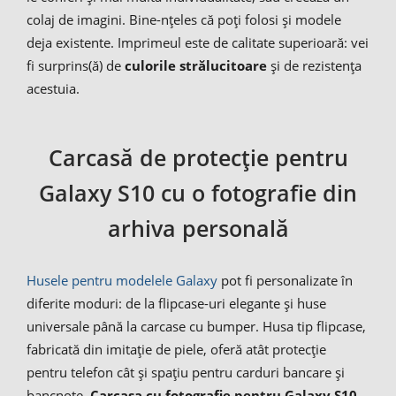
colaj de imagini. Bine-nțeles că poți folosi și modele
deja existente. Imprimeul este de calitate superioară: vei
fi surprins(ă) de
culorile strălucitoare
și de rezistența
acestuia.
Carcasă de protecție pentru
Galaxy S10 cu o fotografie din
arhiva personală
Husele pentru modelele Galaxy
pot fi personalizate în
diferite moduri: de la flipcase-uri elegante și huse
universale până la carcase cu bumper. Husa tip flipcase,
fabricată din imitație de piele, oferă atât protecție
pentru telefon cât și spațiu pentru carduri bancare și
bancnote.
Carcasa cu fotografie pentru Galaxy S10