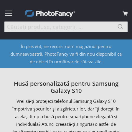
C
În prezent, ne reconstruim magazinul pentru
dumneavoastră. PhotoFancy va fi din nou disponibil ca
de obicei în următoarele câteva zile.
Husă personalizată pentru Samsung
Galaxy S10
Vrei să-ți protejezi telefonul Samsung Galaxy S10
împotriva șocurilor și a zgârieturilor, dar îți dorești în
același timp o husă pentru smartphone elegantă și
individuală? Atunci creează-ți singur(ă) o astfel de
husă pentru mobil, care va atrage cu siguranță toate