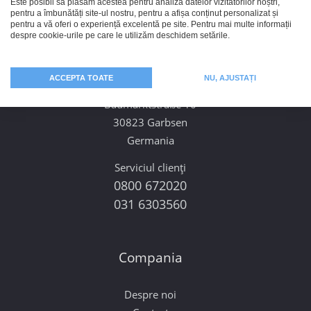
Este posibil să plasăm acestea pentru analiza datelor vizitatorilor noștri,
pentru a îmbunătăți site-ul nostru, pentru a afișa conținut personalizat și
pentru a vă oferi o experiență excelentă pe site. Pentru mai multe informații
despre cookie-urile pe care le utilizăm deschidem setările.
Contact
ACCEPTA TOATE
NU, AJUSTAȚI
PhotoFancy GmbH
Baumarktstraße 10
30823 Garbsen
Germania
Serviciul clienți
0800 672020
031 6303560
Compania
Despre noi