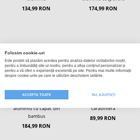
134,99 RON
174,99 RON
Folosim cookie-uri
Este posibil să plasăm acestea pentru analiza datelor vizitatorilor noștri,
pentru a îmbunătăți site-ul nostru, pentru a afișa conținut personalizat și
pentru a vă oferi o experiență excelentă pe site. Pentru mai multe informații
despre cookie-urile pe care le utilizăm deschidem setările.
ACCEPTA TOATE
NU, AJUSTAȚI
Cutiuta pentru paine din
Cană din oțel inoxidabil cu
aluminiu cu capac din
carabinieră
bambus
89,99 RON
184,99 RON