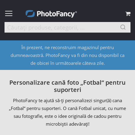
C
În prezent, ne reconstruim magazinul pentru
dumneavoastră. PhotoFancy va fi din nou disponibil ca
de obicei în următoarele câteva zile.
Personalizare cană foto „Fotbal“ pentru
suporteri
PhotoFancy te ajută să-ți personalizezi singur(ă) cana
„Fotbal“ pentru suporteri. O cană Fotbal unicat, cu nume
sau fotografie, este o idee originală de cadou pentru
microbiștii adevărați!