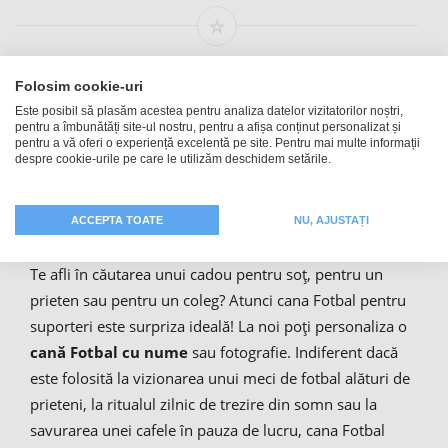
Folosim cookie-uri
Este posibil să plasăm acestea pentru analiza datelor vizitatorilor noștri,
pentru a îmbunătăți site-ul nostru, pentru a afișa conținut personalizat și
pentru a vă oferi o experiență excelentă pe site. Pentru mai multe informații
despre cookie-urile pe care le utilizăm deschidem setările.
Idee de cadou: cană Fotbal cu
poza ta
ACCEPTA TOATE
NU, AJUSTAȚI
Te afli în căutarea unui cadou pentru soț, pentru un
prieten sau pentru un coleg? Atunci cana Fotbal pentru
suporteri este surpriza ideală! La noi poți personaliza o
cană Fotbal cu nume
sau fotografie. Indiferent dacă
este folosită la vizionarea unui meci de fotbal alături de
prieteni, la ritualul zilnic de trezire din somn sau la
savurarea unei cafele în pauza de lucru, cana Fotbal