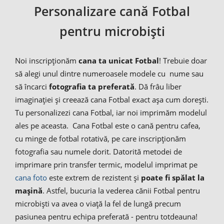
Personalizare cană Fotbal
pentru microbiști
Noi inscripționăm
cana ta unicat Fotbal
! Trebuie doar
să alegi unul dintre numeroasele modele cu nume sau
să încarci
fotografia ta preferată
. Dă frâu liber
imaginației și creează cana Fotbal exact așa cum dorești.
Tu personalizezi cana Fotbal, iar noi imprimăm modelul
ales pe aceasta. Cana Fotbal este o cană pentru cafea,
cu minge de fotbal rotativă, pe care inscripționăm
fotografia sau numele dorit. Datorită metodei de
imprimare prin transfer termic, modelul imprimat pe
cana foto
este extrem de rezistent și
poate fi spălat la
mașină
. Astfel, bucuria la vederea cănii Fotbal pentru
microbiști va avea o viață la fel de lungă precum
pasiunea pentru echipa preferată - pentru totdeauna!