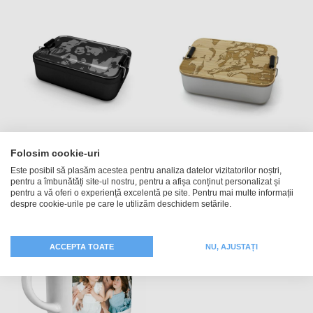
Caseta pentru pâine din
Cutiuta pentru paine din
Folosim cookie-uri
aluminiu cu gravură
aluminiu cu capac din
Este posibil să plasăm acestea pentru analiza datelor vizitatorilor noștri,
bambus
pentru a îmbunătăți site-ul nostru, pentru a afișa conținut personalizat și
174,99 RON
pentru a vă oferi o experiență excelentă pe site. Pentru mai multe informații
184,99 RON
despre cookie-urile pe care le utilizăm deschidem setările.
ACCEPTA TOATE
NU, AJUSTAȚI