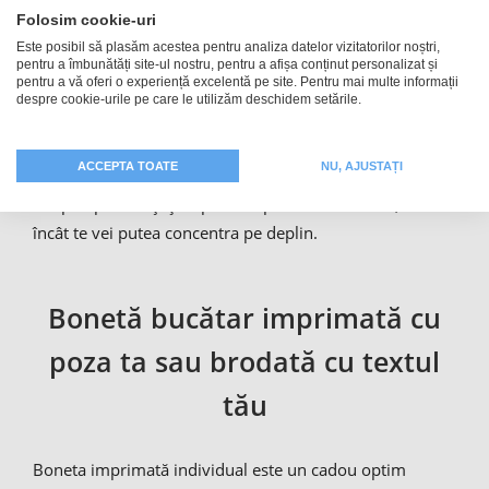
sau numele tău această bonetă bucătar îsi va găsi locul
Folosim cookie-uri
în fiecare bucătărie. Așadar, mâncarea ta nu se va mai
Este posibil să plasăm acestea pentru analiza datelor vizitatorilor noștri,
arde! Fă din boneta ta bistro un ajutor de nădejde și
pentru a îmbunătăți site-ul nostru, pentru a afișa conținut personalizat și
pentru a vă oferi o experiență excelentă pe site. Pentru mai multe informații
imprim-o cu numele sau porecla ta. Astfel, vor știi toți
despre cookie-urile pe care le utilizăm deschidem setările.
cine este bucătarul șef ☺ Pălăria bucătar personalizată
este dotată cu un elastic și are o mărime universală,
ACCEPTA TOATE
NU, AJUSTAȚI
potrivindu-se bucătarilor mari și mici. Este
antiperspirantă și ține părul departe de mâncare, astfel
încât te vei putea concentra pe deplin.
Bonetă bucătar imprimată cu
poza ta sau brodată cu textul
tău
Boneta imprimată individual este un cadou optim