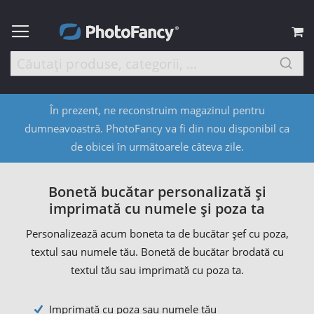
C
În prezent, ne reconstruim magazinul pentru
dumneavoastră. PhotoFancy va fi din nou disponibil ca
de obicei în următoarele câteva zile.
Bonetă bucătar personalizată și
imprimată cu numele și poza ta
Personalizează acum boneta ta de bucătar șef cu poza,
textul sau numele tău. Bonetă de bucătar brodată cu
textul tău sau imprimată cu poza ta.
Imprimată cu poza sau numele tău