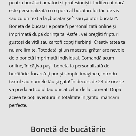
pentru bucătari amatori și profesioniști. Indiferent dacă
este personalizată cu o poză al bucătarului tău de vis
sau cu un text à la „bucătar șef“ sau „ajutor bucătar“.
Boneta de bucătărie poate fi personalizată online și
imprimată după dorința ta. Astfel, vei pregăti fripturi
gustoși de vită sau cartofi copți fierbinți. Creativitatea ta
nu are limite. Totodată, și un maestru grătar are nevoie
de o bonetă imprimată individual. Comandă acum
online, în câțiva pași, boneta ta personalizată de
bucătărie. Încarcă-ți pur și simplu imaginea, introdu
textul sau numele tău și gata! În decurs de 24 de ore se
va preda articolul tău unicat celor de la curierat! După
aceea te poți aventura în totalitate în gătitul mâncării
perfecte.
Bonetă de bucătărie