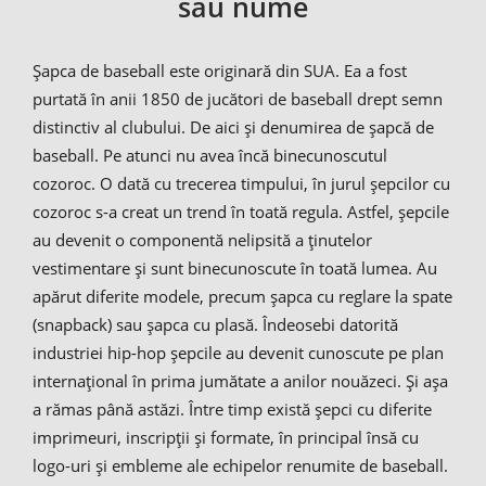
sau nume
Şapca de baseball este originară din SUA. Ea a fost
purtată în anii 1850 de jucători de baseball drept semn
distinctiv al clubului. De aici şi denumirea de şapcă de
baseball. Pe atunci nu avea încă binecunoscutul
cozoroc. O dată cu trecerea timpului, în jurul şepcilor cu
cozoroc s-a creat un trend în toată regula. Astfel, şepcile
au devenit o componentă nelipsită a ţinutelor
vestimentare şi sunt binecunoscute în toată lumea. Au
apărut diferite modele, precum şapca cu reglare la spate
(snapback) sau şapca cu plasă. Îndeosebi datorită
industriei hip-hop şepcile au devenit cunoscute pe plan
internaţional în prima jumătate a anilor nouăzeci. Şi aşa
a rămas până astăzi. Între timp există şepci cu diferite
imprimeuri, inscripţii şi formate, în principal însă cu
logo-uri şi embleme ale echipelor renumite de baseball.