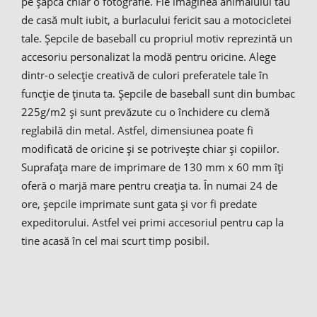
pe şapcă chiar o fotografie. Fie imaginea animalului tău
de casă mult iubit, a burlacului fericit sau a motocicletei
tale. Şepcile de baseball cu propriul motiv reprezintă un
accesoriu personalizat la modă pentru oricine. Alege
dintr-o selecţie creativă de culori preferatele tale în
funcţie de ţinuta ta. Şepcile de baseball sunt din bumbac
225g/m2 şi sunt prevăzute cu o închidere cu clemă
reglabilă din metal. Astfel, dimensiunea poate fi
modificată de oricine şi se potriveşte chiar şi copiilor.
Suprafaţa mare de imprimare de 130 mm x 60 mm îţi
oferă o marjă mare pentru creaţia ta. În numai 24 de
ore, şepcile imprimate sunt gata şi vor fi predate
expeditorului. Astfel vei primi accesoriul pentru cap la
tine acasă în cel mai scurt timp posibil.