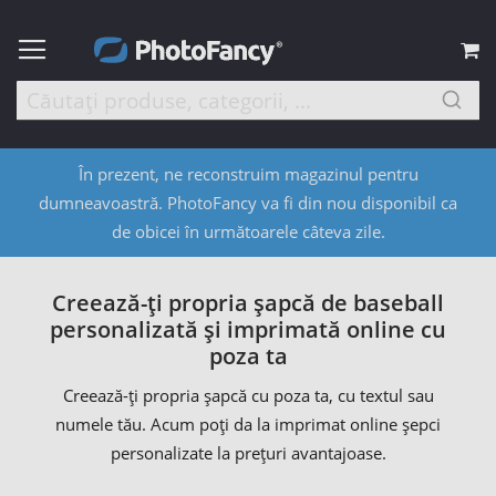
C
În prezent, ne reconstruim magazinul pentru
dumneavoastră. PhotoFancy va fi din nou disponibil ca
de obicei în următoarele câteva zile.
Creează-ţi propria şapcă de baseball
personalizată şi imprimată online cu
poza ta
Creează-ţi propria şapcă cu poza ta, cu textul sau
numele tău. Acum poţi da la imprimat online şepci
personalizate la preţuri avantajoase.