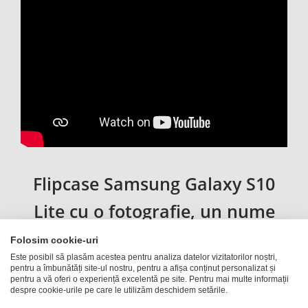
Flipcase Samsung Galaxy S10
Lite cu o fotografie, un nume
sau un text la alegere
Folosim cookie-uri
Este posibil să plasăm acestea pentru analiza datelor vizitatorilor noștri,
pentru a îmbunătăți site-ul nostru, pentru a afișa conținut personalizat și
Pe lângă variantele hardcase și husă universală, îți
pentru a vă oferi o experiență excelentă pe site. Pentru mai multe informații
despre cookie-urile pe care le utilizăm deschidem setările.
oferim și un
flipcase practic pentru Samsung Galaxy