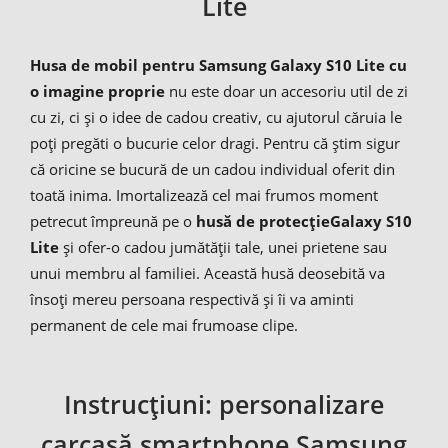
Lite
Husa de mobil pentru Samsung Galaxy S10 Lite cu
o imagine proprie
nu este doar un accesoriu util de zi
cu zi, ci și o idee de cadou creativ, cu ajutorul căruia le
poți pregăti o bucurie celor dragi. Pentru că știm sigur
că oricine se bucură de un cadou individual oferit din
toată inima. Imortalizează cel mai frumos moment
petrecut împreună pe o
husă de protecție
Galaxy S10
Lite
și ofer-o cadou jumătății tale, unei prietene sau
unui membru al familiei. Această husă deosebită va
însoți mereu persoana respectivă și îi va aminti
permanent de cele mai frumoase clipe.
Instrucțiuni: personalizare
carcasă smartphone Samsung