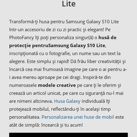
Lite
Transformă-ți husa pentru Samsung Galaxy S10 Lite
într-un accesoriu de zi cu zi practic și elegant! Pe
PhotoFancy îți poți personaliza singur(ă) o
husă de
protecție pentru
Samsung Galaxy S10 Lite
,
inscripționată cu o fotografie, un nume sau un text la
alegere. Este simplu și rapid! Dă frâu liber creativității și
încarcă cea mai frumoasă imagine pe care o ai pentru a-
i avea mereu aproape pe cei dragi. Inspiră-te din
numeroasele
modele creative
pe care ți le oferim și
creează un articol unicat, pe care cu siguranță nu-l mai
are nimeni altcineva.
Husa Galaxy
individuală îți
protejează mobilul, reflectându-ți în același timp
personalitatea.
Personalizarea unei huse de mobil
este
atât de simplă: încearcă și tu acum!