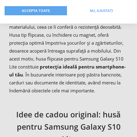
S10 Lite
, personalizat cu o imagine, un nume sau un
text la alegere. În timpul procesului de imprimare textilă
ACCEPTA TOATE
NU, AJUSTAȚI
full-color, modelul este inscripționat în profunzimea
materialului, ceea ce îi conferă o rezistență deosebită.
Husa tip flipcase, cu închidere cu magnet, oferă
protecția optimă împotriva șocurilor și a zgârtieturilor,
deoarece acoperă întreaga suprafață a mobilului. Din
acest motiv, husa flipcase pentru Samsung Galaxy S10
Lite constituie
protecția ideală pentru smartphone-
ul tău
. În buzunarele interioare poți păstra bancnote,
carduri sau documente de identitate, având mereu la
îndemână obiectele cele mai importante.
Idee de cadou original: husă
pentru Samsung Galaxy S10