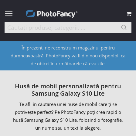
C
În prezent, ne reconstruim magazinul pentru
dumneavoastră. PhotoFancy va fi din nou disponibil ca
de obicei în următoarele câteva zile.
Husă de mobil personalizată pentru
Samsung Galaxy S10 Lite
Te afli în căutarea unei huse de mobil care ți se
potrivește perfect? Pe PhotoFancy poți crea rapid o
husă Samsung Galaxy S10 Lite, folosind o fotografie,
un nume sau un text la alegere.