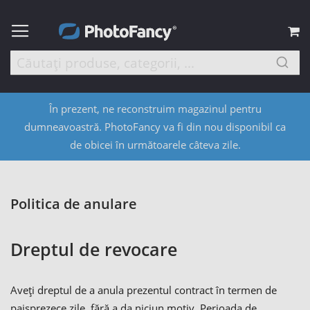
C
În prezent, ne reconstruim magazinul pentru
dumneavoastră. PhotoFancy va fi din nou disponibil ca
de obicei în următoarele câteva zile.
Politica de anulare
Dreptul de revocare
Aveți dreptul de a anula prezentul contract în termen de
paisprezece zile, fără a da niciun motiv. Perioada de