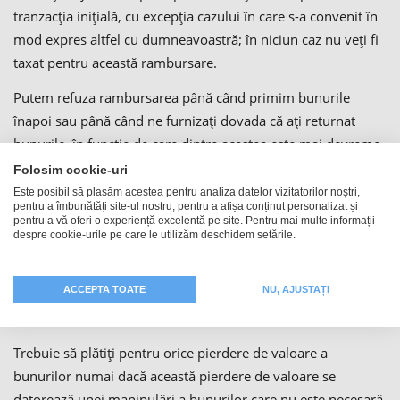
tranzacția inițială, cu excepția cazului în care s-a convenit în
mod expres altfel cu dumneavoastră; în niciun caz nu veți fi
taxat pentru această rambursare.
Putem refuza rambursarea până când primim bunurile
înapoi sau până când ne furnizați dovada că ați returnat
bunurile, în funcție de care dintre acestea este mai devreme.
Trebuie să ne returnați sau să ne predați bunurile fără
Folosim cookie-uri
întârzieri nejustificate și, în orice caz, nu mai târziu de
Este posibil să plasăm acestea pentru analiza datelor vizitatorilor noștri,
pentru a îmbunătăți site-ul nostru, pentru a afișa conținut personalizat și
paisprezece zile de la data la care ne-ați notificat anularea
pentru a vă oferi o experiență excelentă pe site. Pentru mai multe informații
acestui contract. Termenul este respectat dacă trimiteți
despre cookie-urile pe care le utilizăm deschidem setările.
bunurile înainte de expirarea perioadei de paisprezece zile.
ACCEPTA TOATE
NU, AJUSTAȚI
Dumneavoastră suportați costurile directe de returnare a
bunurilor.
Trebuie să plătiți pentru orice pierdere de valoare a
bunurilor numai dacă această pierdere de valoare se
datorează unei manipulări a bunurilor care nu este necesară